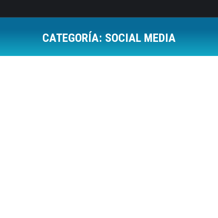
CATEGORÍA:
SOCIAL MEDIA
Estás aquí:
Adtual, nueva plataforma de publicidad
online
Social Media
Por
Jose Luis Del Campo Villares
20 mayo, 2014
Deja un comentario
Retomando el tema del marketing online y de la
visibilidad de nuestra web que tocamos las