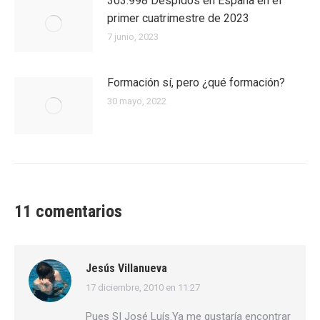
303.998 Despidos en España en el
primer cuatrimestre de 2023
7 junio, 2023
Formación sí, pero ¿qué formación?
30 mayo, 2022
11 comentarios
Jesús Villanueva
17 diciembre, 2010 en 11:27
dice:
Pues SI José Luís.Ya me gustaría encontrar