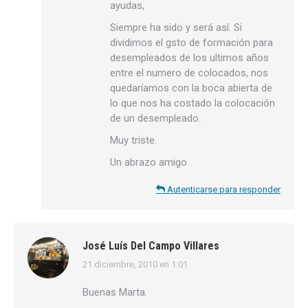
ayudas,
Siempre ha sido y será así. Si
dividimos el gsto de formación para
desempleados de los ultimos años
entre el numero de colocados, nos
quedaríamos con la boca abierta de
lo que nos ha costado la colocación
de un desempleado.
Muy triste.
Un abrazo amigo
Autenticarse para responder
José Luís Del Campo Villares
21 diciembre, 2010 en 1:01
dice:
Buenas Marta.