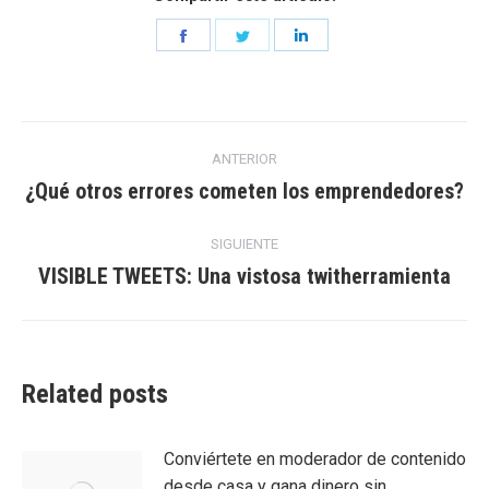
Share
Share
Share
on
on
on
Facebook
Twitter
LinkedIn
Navegación
ANTERIOR
entre
¿Qué otros errores cometen los emprendedores?
Entrada
anterior:
entradas
SIGUIENTE
VISIBLE TWEETS: Una vistosa twitherramienta
Entrada
siguiente:
Related posts
Conviértete en moderador de contenido
desde casa y gana dinero sin