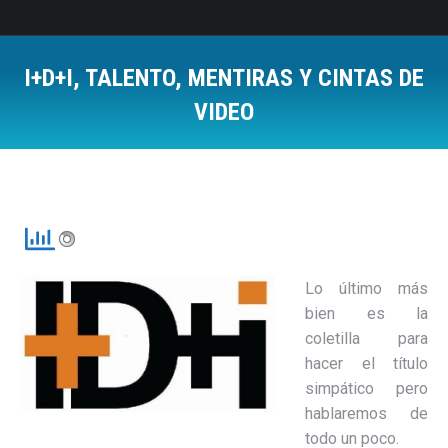
I+D+I, TALENTO, MENTIRAS Y CINTAS DE
VIDEO
Estás aquí:
Lo último más
bien es la
coletilla para
hacer el título
simpático pero
hablaremos de
todo un poco.