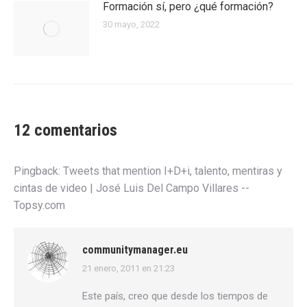
Formación sí, pero ¿qué formación?
30 mayo, 2022
12 comentarios
Pingback:
Tweets that mention I+D+i, talento, mentiras y
cintas de video | José Luis Del Campo Villares --
Topsy.com
communitymanager.eu
21 enero, 2011 en 21:23
dice:
Este país, creo que desde los tiempos de