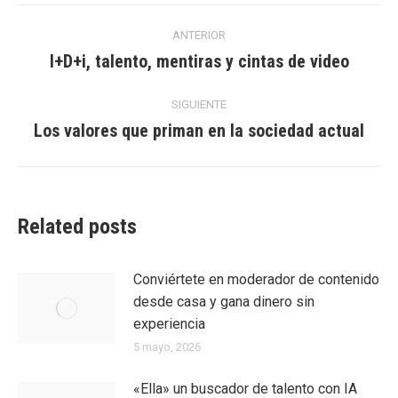
Navegación
ANTERIOR
entre
I+D+i, talento, mentiras y cintas de video
Entrada
anterior:
entradas
SIGUIENTE
Los valores que priman en la sociedad actual
Entrada
siguiente:
Related posts
Conviértete en moderador de contenido
desde casa y gana dinero sin
experiencia
5 mayo, 2026
«Ella» un buscador de talento con IA