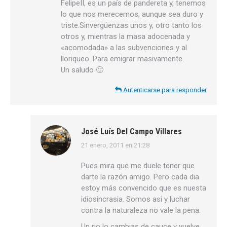
FelipeII, es un país de pandereta y, tenemos
lo que nos merecemos, aunque sea duro y
triste.Sinvergüenzas unos y, otro tanto los
otros y, mientras la masa adocenada y
«acomodada» a las subvenciones y al
lloriqueo. Para emigrar masivamente.
Un saludo 🙂
Autenticarse para responder
José Luís Del Campo Villares
21 enero, 2011 en 21:28
dice:
Pues mira que me duele tener que
darte la razón amigo. Pero cada dia
estoy más convencido que es nuesta
idiosincrasia. Somos asi y luchar
contra la naturaleza no vale la pena.
Un rio lo cambias de cauce y vuelve