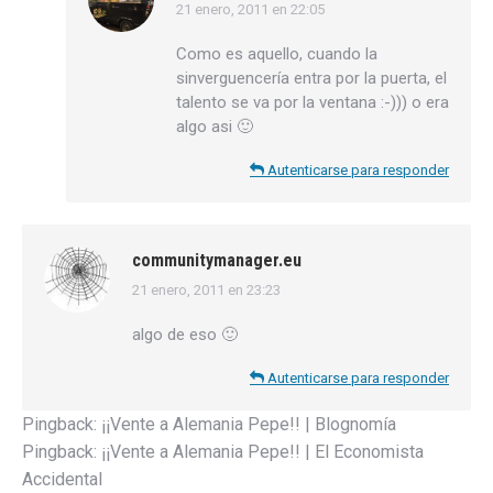
21 enero, 2011 en 22:05
dice:
Como es aquello, cuando la
sinverguencería entra por la puerta, el
talento se va por la ventana :-))) o era
algo asi 🙂
Autenticarse para responder
communitymanager.eu
21 enero, 2011 en 23:23
dice:
algo de eso 🙂
Autenticarse para responder
Pingback:
¡¡Vente a Alemania Pepe!! | Blognomía
Pingback:
¡¡Vente a Alemania Pepe!! | El Economista
Accidental