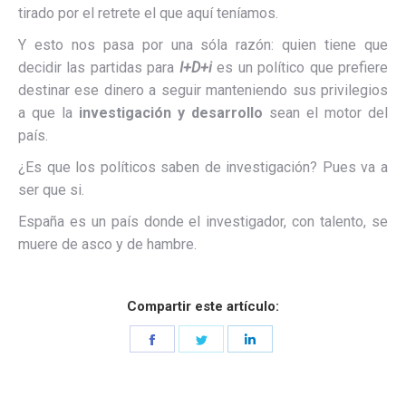
tirado por el retrete el que aquí teníamos.
Y esto nos pasa por una sóla razón: quien tiene que
decidir las partidas para
I+D+i
es un político que prefiere
destinar ese dinero a seguir manteniendo sus privilegios
a que la
investigación y desarrollo
sean el motor del
país.
¿Es que los políticos saben de investigación? Pues va a
ser que si.
España es un país donde el investigador, con talento, se
muere de asco y de hambre.
Compartir este artículo:
Share
Share
Share
on
on
on
Facebook
Twitter
LinkedIn