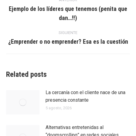
entre
Ejemplo de los líderes que tenemos (penita que
Entrada
dan…!!)
entradas
anterior:
SIGUIENTE
¿Emprender o no emprender? Esa es la cuestión
Entrada
siguiente:
Related posts
La cercanía con el cliente nace de una
presencia constante
5 agosto, 2026
Alternativas entretenidas al
“doomscrolling” en redes sociales