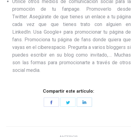
Utilice otros medios de comunicación social para la
promoción de tu fanpage. Promoverlo desde
Twitter. Asegúrate de que tienes un enlace a tu página
cada vez que que tienes trato con alguien en
LinkedIn. Usa Google+ para promocionar tu página de
fans. Promociona tu página de fans donde quiera que
vayas en el ciberespacio. Pregunta a varios bloggers si
puedes escribir en su blog como invitado,…. Muchas
son las formas para promocionarte a través de otros
social media.
Compartir este artículo:
Share
Share
Share
on
on
on
Facebook
Twitter
LinkedIn
Navegación
ANTERIOR