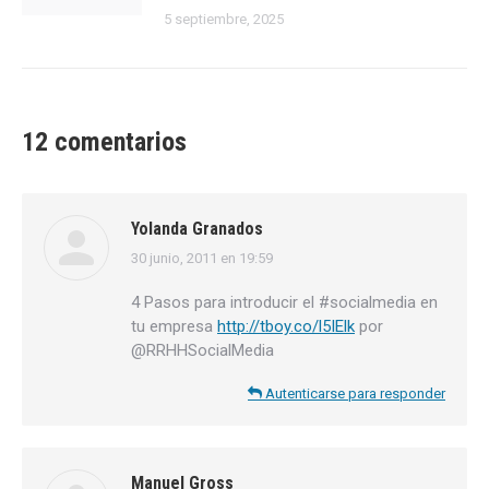
5 septiembre, 2025
12 comentarios
Yolanda Granados
30 junio, 2011 en 19:59
dice:
4 Pasos para introducir el #socialmedia en
tu empresa
http://tboy.co/l5IElk
por
@RRHHSocialMedia
Autenticarse para responder
Manuel Gross