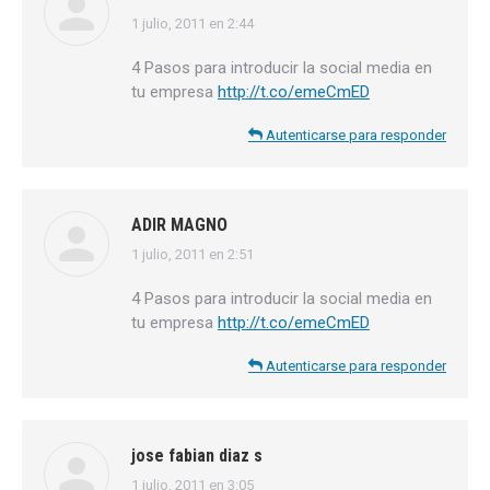
1 julio, 2011 en 2:44
dice:
4 Pasos para introducir la social media en
tu empresa
http://t.co/emeCmED
Autenticarse para responder
ADIR MAGNO
1 julio, 2011 en 2:51
dice:
4 Pasos para introducir la social media en
tu empresa
http://t.co/emeCmED
Autenticarse para responder
jose fabian diaz s
1 julio, 2011 en 3:05
dice: