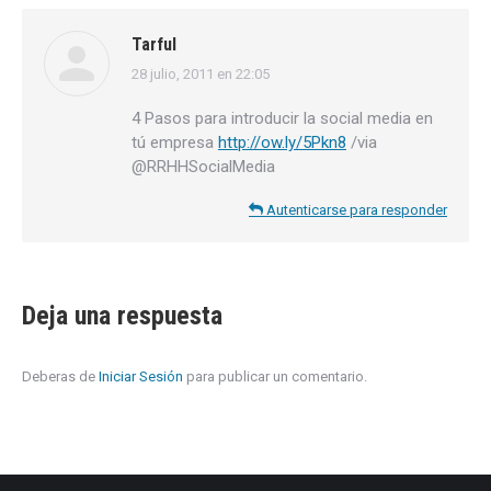
Tarful
28 julio, 2011 en 22:05
dice:
4 Pasos para introducir la social media en
tú empresa
http://ow.ly/5Pkn8
/via
@RRHHSocialMedia
Autenticarse para responder
Deja una respuesta
Deberas de
Iniciar Sesión
para publicar un comentario.