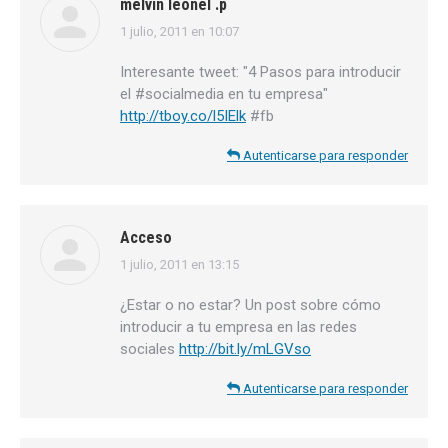
melvin leonel .p
1 julio, 2011 en 10:07
dice:
Interesante tweet: "4 Pasos para introducir
el #socialmedia en tu empresa"
http://tboy.co/l5IElk
#fb
Autenticarse para responder
Acceso
1 julio, 2011 en 13:15
dice:
¿Estar o no estar? Un post sobre cómo
introducir a tu empresa en las redes
sociales
http://bit.ly/mLGVso
Autenticarse para responder