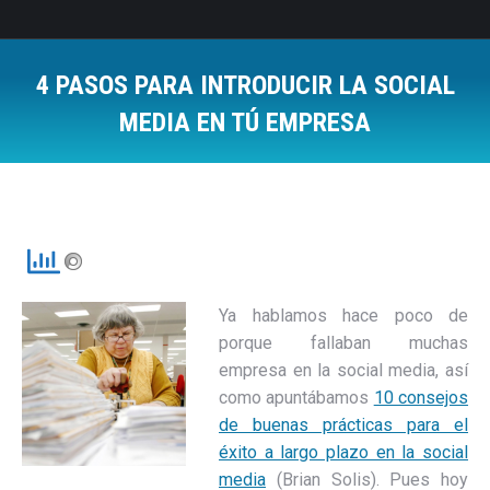
4 PASOS PARA INTRODUCIR LA SOCIAL
MEDIA EN TÚ EMPRESA
Estás aquí:
Ya hablamos hace poco de
porque fallaban muchas
empresa en la social media, así
como apuntábamos
10 consejos
de buenas prácticas para el
éxito a largo plazo en la social
media
(Brian Solis). Pues hoy