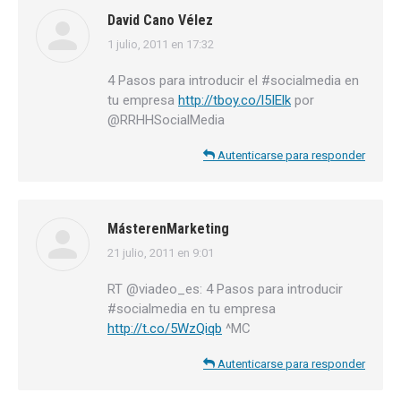
David Cano Vélez
1 julio, 2011 en 17:32
dice:
4 Pasos para introducir el #socialmedia en
tu empresa
http://tboy.co/l5IElk
por
@RRHHSocialMedia
Autenticarse para responder
MásterenMarketing
21 julio, 2011 en 9:01
dice:
RT @viadeo_es: 4 Pasos para introducir
#socialmedia en tu empresa
http://t.co/5WzQiqb
^MC
Autenticarse para responder