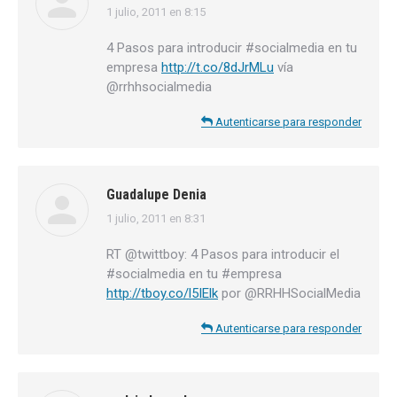
1 julio, 2011 en 8:15
dice:
4 Pasos para introducir #socialmedia en tu
empresa
http://t.co/8dJrMLu
vía
@rrhhsocialmedia
Autenticarse para responder
Guadalupe Denia
1 julio, 2011 en 8:31
dice:
RT @twittboy: 4 Pasos para introducir el
#socialmedia en tu #empresa
http://tboy.co/l5IElk
por @RRHHSocialMedia
Autenticarse para responder