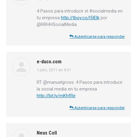
4 Pasos para introducir el #socialmedia en
tu empresa
http://tboy.co/l5IElk
por
@RRHHSocialMedia
Autenticarse para responder
e-duco.com
1 julio, 2011 en 4:31
dice:
RT @manuelgross: 4 Pasos para introducir
la social media en tu empresa
http://bit.ly/mKhfRe
Autenticarse para responder
Neus Coll