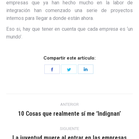
empresas que ya han hecho mucho en la labor de
integración han comenzado una serie de proyectos
internos para llegar a donde están ahora.
Eso si, hay que tener en cuenta que cada
empresa
es ‘un
mundo’.
Compartir este artículo:
Share
Share
Share
on
on
on
Facebook
Twitter
LinkedIn
Navegación
ANTERIOR
entre
10 Cosas que realmente sí me ‘Indignan’
Entrada
anterior:
entradas
SIGUIENTE
La juventud muere al entrar en las empresas
Entrada