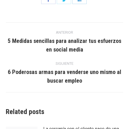
on
on
on
Facebook
Twitter
LinkedIn
Navegación
ANTERIOR
entre
5 Medidas sencillas para analizar tus esfuerzos
Entrada
en social media
entradas
anterior:
SIGUIENTE
6 Poderosas armas para venderse uno mismo al
Entrada
buscar empleo
siguiente:
Related posts
La cercanía con el cliente nace de una