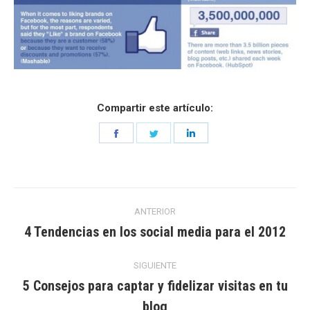
Compartir este artículo:
Share
Share
Share
on
on
on
Facebook
Twitter
LinkedIn
Navegación
ANTERIOR
entre
4 Tendencias en los social media para el 2012
Entrada
anterior:
entradas
SIGUIENTE
5 Consejos para captar y fidelizar visitas en tu
Entrada
blog