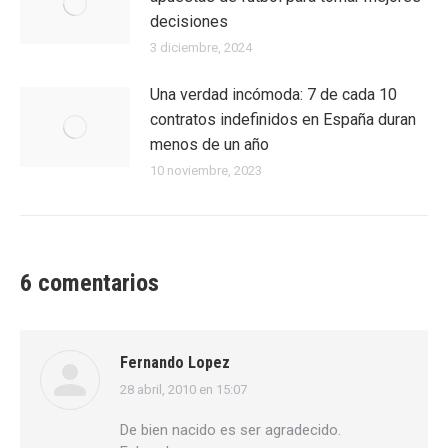
decisiones
3 diciembre, 2024
Una verdad incómoda: 7 de cada 10
contratos indefinidos en España duran
menos de un año
10 noviembre, 2023
6 comentarios
Fernando Lopez
28 abril, 2010 en 15:07
dice:
De bien nacido es ser agradecido.