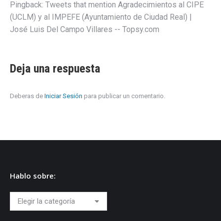
Pingback:
Tweets that mention Agradecimientos al CIPE
(UCLM) y al IMPEFE (Ayuntamiento de Ciudad Real) |
José Luis Del Campo Villares -- Topsy.com
Deja una respuesta
Deberas de
Iniciar Sesión
para publicar un comentario.
Hablo sobre:
Hablo
sobre: