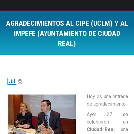
AGRADECIMIENTOS AL CIPE (UCLM) Y AL
IMPEFE (AYUNTAMIENTO DE CIUDAD
REAL)
Estás aquí:
Hoy es una entrada
de agradecimiento.
Ayer 27 se
celebraron en
Ciudad Real
, una