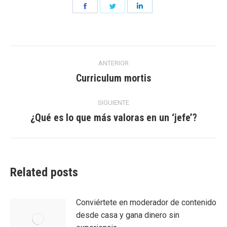
Share
Share
Share
on
on
on
Facebook
Twitter
LinkedIn
Navegación
ANTERIOR
entre
Curriculum mortis
Entrada
anterior:
entradas
SIGUIENTE
¿Qué es lo que más valoras en un ‘jefe’?
Entrada
siguiente:
Related posts
Conviértete en moderador de contenido
desde casa y gana dinero sin