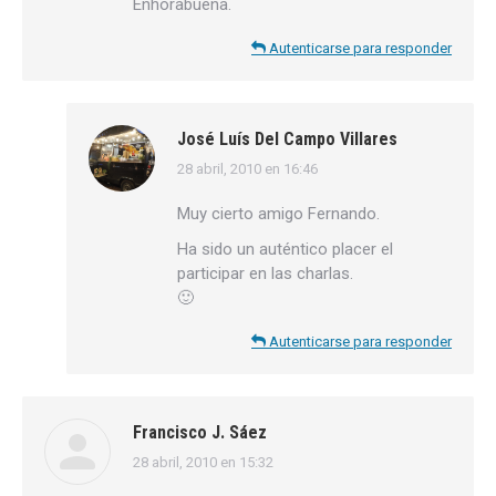
Enhorabuena.
Autenticarse para responder
José Luís Del Campo Villares
28 abril, 2010 en 16:46
dice:
Muy cierto amigo Fernando.
Ha sido un auténtico placer el
participar en las charlas.
🙂
Autenticarse para responder
Francisco J. Sáez
28 abril, 2010 en 15:32
dice: