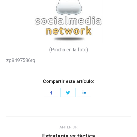
(Pincha en la foto)
zp8497586rq
Compartir este artículo:
Share
Share
Share
on
on
on
Facebook
Twitter
LinkedIn
Navegación
ANTERIOR
entre
Estrategia vs táctica
Entrada