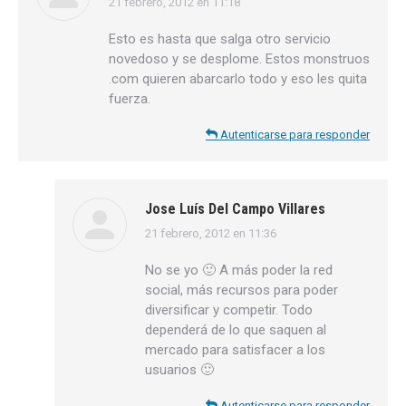
21 febrero, 2012 en 11:18
dice:
Esto es hasta que salga otro servicio
novedoso y se desplome. Estos monstruos
.com quieren abarcarlo todo y eso les quita
fuerza.
Autenticarse para responder
Jose Luís Del Campo Villares
21 febrero, 2012 en 11:36
dice:
No se yo 🙂 A más poder la red
social, más recursos para poder
diversificar y competir. Todo
dependerá de lo que saquen al
mercado para satisfacer a los
usuarios 🙂
Autenticarse para responder