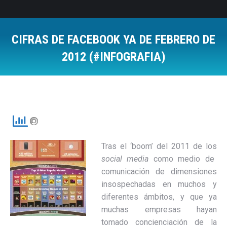
CIFRAS DE FACEBOOK YA DE FEBRERO DE
2012 (#INFOGRAFIA)
Estás aquí:
Tras el ‘boom’ del 2011 de los
social media
como medio de
comunicación de dimensiones
insospechadas en muchos y
diferentes ámbitos, y que ya
muchas empresas hayan
tomado concienciación de la