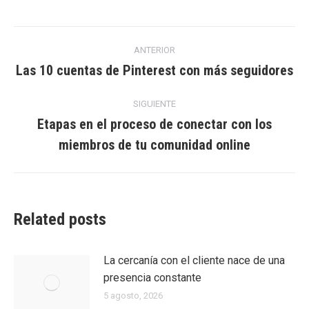
Facebook
Twitter
LinkedIn
Navegación
ANTERIOR
entre
Las 10 cuentas de Pinterest con más seguidores
Entrada
anterior:
entradas
SIGUIENTE
Etapas en el proceso de conectar con los
Entrada
miembros de tu comunidad online
siguiente:
Related posts
La cercanía con el cliente nace de una
presencia constante
5 agosto, 2026