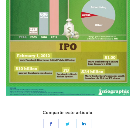
Compartir este artículo:
Share
Share
Share
on
on
on