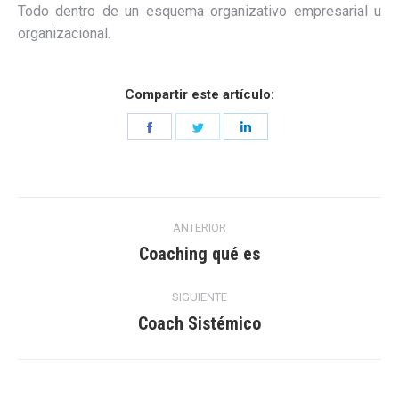
Todo dentro de un esquema organizativo empresarial u
organizacional.
Compartir este artículo:
Share
Share
Share
on
on
on
Facebook
Twitter
LinkedIn
Navegación
ANTERIOR
entre
Coaching qué es
Entrada
anterior:
entradas
SIGUIENTE
Coach Sistémico
Entrada
siguiente: