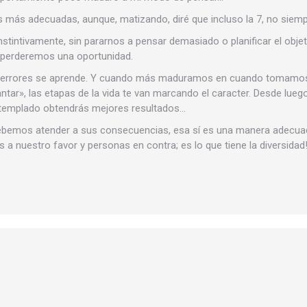
as más adecuadas, aunque, matizando, diré que incluso la 7, no siem
intivamente, sin pararnos a pensar demasiado o planificar el objeti
 perderemos una oportunidad.
os errores se aprende. Y cuando más maduramos en cuando tomamo
tar», las etapas de la vida te van marcando el caracter. Desde luego
 templado obtendrás mejores resultados…
bemos atender a sus consecuencias, esa sí es una manera adecuada 
nuestro favor y personas en contra; es lo que tiene la diversidad!, 