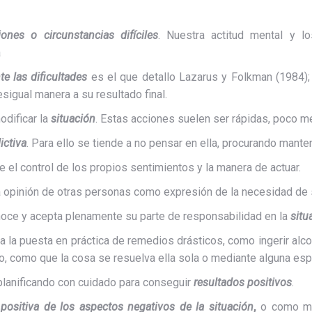
iones o circunstancias difíciles
. Nuestra actitud mental y 
a
e las dificultades
es el que detallo Lazarus y Folkman (1984)
esigual manera a su resultado final.
odificar la
situación
. Estas acciones suelen ser rápidas, poco m
ictiva
. Para ello se tiende a no pensar en ella, procurando mante
 el control de los propios sentimientos y la manera de actuar.
la opinión de otras personas como expresión de la necesidad de
noce y acepta plenamente su parte de responsabilidad en la
situ
a la puesta en práctica de remedios drásticos, como ingerir alco
, como que la cosa se resuelva ella sola o mediante alguna esp
 planificando con cuidado para conseguir
resultados positivos
.
n
positiva
de los aspectos
negativos de la situación
,
o como mí