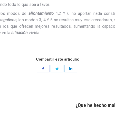
do todo lo que sea a favor.
, los modos de
afrontamiento
1,2 Y 6 no aportan nada constru
negativos
; los modos 3, 4 Y 5 no resultan muy esclarecedores
 los que ofrecen mejores resultados, aumentando la capacid
 en la
situación
vivida.
Compartir este artículo:
Share
Share
Share
on
on
on
Facebook
Twitter
LinkedIn
¿Que he hecho mal
Entrada
siguiente: