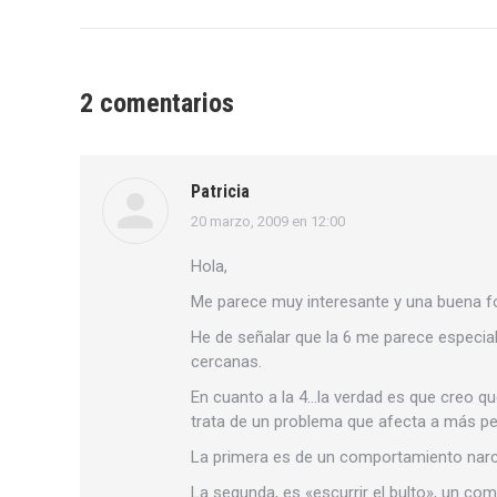
2 comentarios
Patricia
20 marzo, 2009 en 12:00
dice:
Hola,
Me parece muy interesante y una buena f
He de señalar que la 6 me parece especi
cercanas.
En cuanto a la 4…la verdad es que creo que
trata de un problema que afecta a más per
La primera es de un comportamiento narcis
La segunda, es «escurrir el bulto», un 