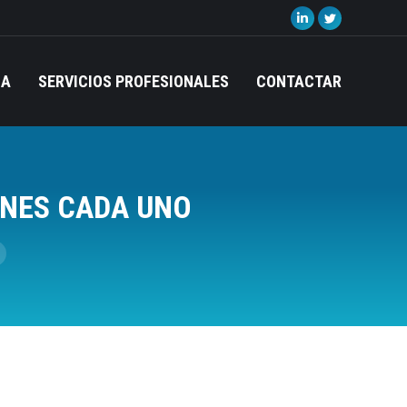
Linkedin
Twitter
page
page
opens
opens
IA
SERVICIOS PROFESIONALES
CONTACTAR
in
in
new
new
window
window
ONES CADA UNO