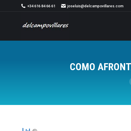
+34 616 84 66 61
joseluis@delcampovillares.com
COMO AFRONTA