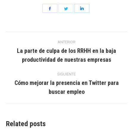
Share
Share
Share
on
on
on
Facebook
Twitter
LinkedIn
Navegación
ANTERIOR
entre
La parte de culpa de los RRHH en la baja
Entrada
productividad de nuestras empresas
entradas
anterior:
SIGUIENTE
Cómo mejorar la presencia en Twitter para
Entrada
buscar empleo
siguiente:
Related posts