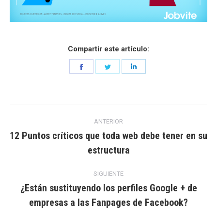
Compartir este artículo:
Share
Share
Share
on
on
on
Facebook
Twitter
LinkedIn
Navegación
ANTERIOR
entre
12 Puntos críticos que toda web debe tener en su
Entrada
estructura
entradas
anterior:
SIGUIENTE
¿Están sustituyendo los perfiles Google + de
Entrada
empresas a las Fanpages de Facebook?
siguiente: