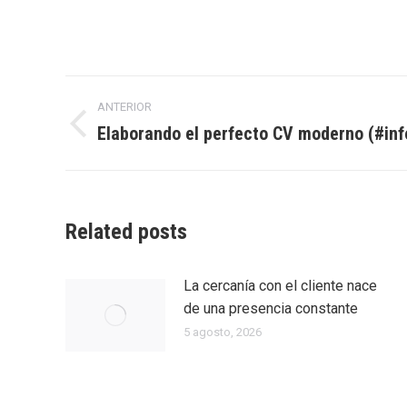
Navegación
ANTERIOR
entre
Elaborando el perfecto CV moderno (#inf
Entrada
anterior:
entradas
Related posts
La cercanía con el cliente nace
de una presencia constante
5 agosto, 2026