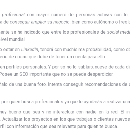
 profesional
con mayor número de personas activas con lo c
ra de
conseguir ampliar su negocio
, bien como autónomo o free
ente se ha indicado que entre los profesionales de
social med
ivel mundial.
o estar en
LinkedIn
, tendrá con muchísima probabilidad, como obj
rie de cosas que debe de tener en cuenta para ello:
aben perfiles personales. Y por so no lo sabíais, nueve de cada
 Posee un SEO importante que no se puede desperdiciar.
áñalo de una buena foto. Intenta conseguir recomendaciones de 
do por quien busca profesionales ya que le ayudarás a realizar u
muy bueno que sea y no interactuar con nadie en la red. El i
s. Actualizar los proyectos en los que trabajas o clientes nuevo
rfil con información que sea relevante para quien te busca.