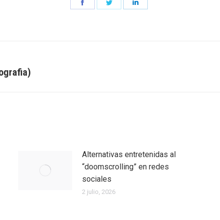
Share
Share
Share
on
on
on
Facebook
Twitter
LinkedIn
ografia)
Entrada
siguiente:
Alternativas entretenidas al
“doomscrolling” en redes
sociales
2 julio, 2026