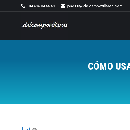
+34 616 84 66 61
joseluis@delcampovillares.com
CÓMO USA