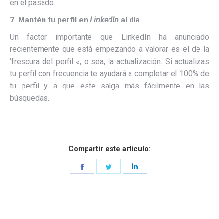
en el pasado.
7. Mantén tu perfil en
LinkedIn
al día
Un factor importante que LinkedIn ha anunciado
recientemente que está empezando a valorar es el de la
‘frescura del perfil «, o sea, la actualización. Si
actualizas
tu perfil con frecuencia te ayudará a completar el 100% de
tu perfil y a que este salga más fácilmente en las
búsquedas.
Compartir este artículo:
Share
Share
Share
on
on
on
Facebook
Twitter
LinkedIn
Navegación