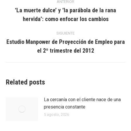
ANTERIOR
entre
‘La muerte dulce’ y ‘la parábola de la rana
Entrada
hervida’: como enfocar los cambios
entradas
anterior:
SIGUIENTE
Estudio Manpower de Proyección de Empleo para
Entrada
el 2º trimestre del 2012
siguiente:
Related posts
La cercanía con el cliente nace de una
presencia constante
5 agosto, 2026