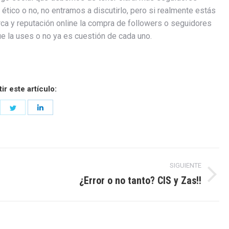
 ético o no, no entramos a discutirlo, pero si realmente estás
rca y reputación online la compra de followers o seguidores
ue la uses o no ya es cuestión de cada uno.
r este artículo:
are
Share
Share
on
on
cebook
Twitter
LinkedIn
SIGUIENTE
¿Error o no tanto? CIS y Zas!!
Entrada
siguiente: