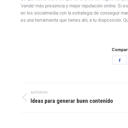
‘vende’ más presencia y mejor reputación online. Si es
en los socialmedia con la estrategia de conseguir ma
es una herramienta que tienes ahí, a tu disposición. Q
Comparti
Sh
on
Fa
Navegación
ANTERIOR
entre
Ideas para generar buen contenido
Entrada
anterior:
entradas