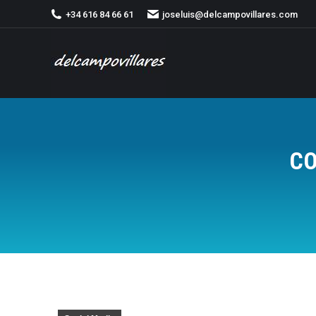
+34 616 84 66 61
joseluis@delcampovillares.com
CO