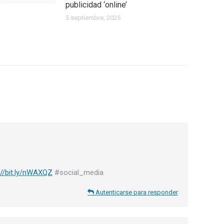
publicidad ‘online’
5 septiembre, 2025
://bit.ly/nWAXQZ
#social_media
Autenticarse para responder