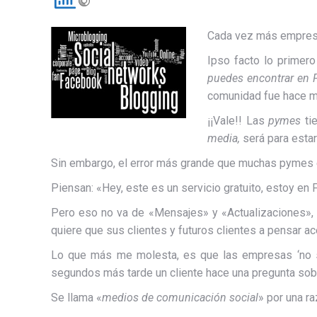
Cada vez más empresa
Ipso facto lo primer
puedes encontrar en 
comunidad fue hace má
¡¡Vale!! Las
pymes
tie
media,
será para estar
Sin embargo, el error más grande que muchas pymes 
Piensan: «Hey, este es un servicio gratuito, estoy en 
Pero eso no va de «Mensajes» y «Actualizaciones», se 
quiere que sus clientes y futuros clientes a pensar a
Lo que más me molesta, es que las empresas ‘no se
segundos más tarde un cliente hace una pregunta sobr
Se llama «
medios de comunicación social
» por una ra