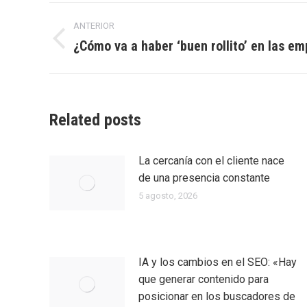
Navegación
ANTERIOR
entre
¿Cómo va a haber ‘buen rollito’ en las e
Entrada
anterior:
entradas
Related posts
La cercanía con el cliente nace
de una presencia constante
5 agosto, 2026
IA y los cambios en el SEO: «Hay
que generar contenido para
posicionar en los buscadores de