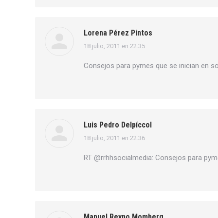
Lorena Pérez Pintos
18 julio, 2011 en 22:35
dice:
Consejos para pymes que se inician en s
Luis Pedro Delpíccol
18 julio, 2011 en 22:36
dice:
RT @rrhhsocialmedia: Consejos para pyme
Manuel Reyno Momberg