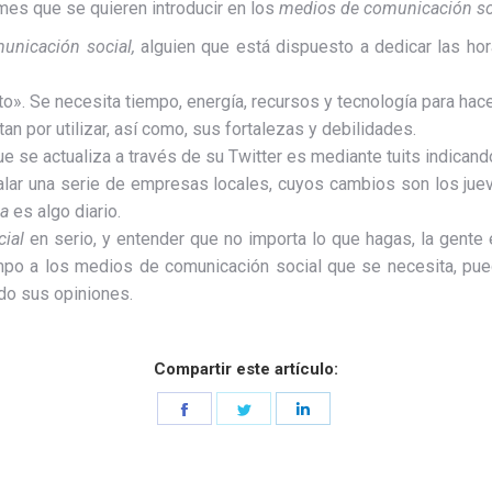
ymes que se quieren introducir en los
medios de comunicación so
unicación social,
alguien que está dispuesto a dedicar las hor
o». Se necesita tiempo, energía, recursos y tecnología para hace
an por utilizar, así como, sus fortalezas y debilidades.
ue se actualiza a través de su Twitter es mediante tuits indicand
ar una serie de empresas locales, cuyos cambios son los jueve
ia
es algo diario.
ial
en serio, y entender que no importa lo que hagas, la gente
iempo a los medios de comunicación social que se necesita, pue
do sus opiniones.
Compartir este artículo:
Share
Share
Share
on
on
on
Facebook
Twitter
LinkedIn