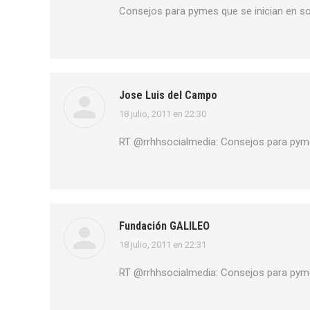
Consejos para pymes que se inician en s
Jose Luis del Campo
18 julio, 2011 en 22:30
dice:
RT @rrhhsocialmedia: Consejos para pyme
Fundación GALILEO
18 julio, 2011 en 22:31
dice:
RT @rrhhsocialmedia: Consejos para pyme