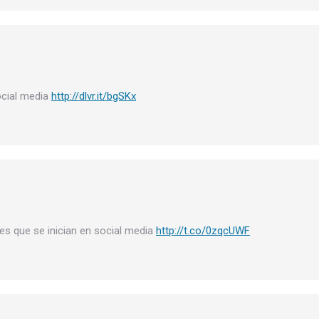
ocial media
http://dlvr.it/bgSKx
s que se inician en social media
http://t.co/0zqcUWF