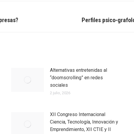
mpresas?
Perfiles psico-grafol
Entrada
siguiente:
Alternativas entretenidas al
“doomscrolling” en redes
sociales
2 julio, 2026
XII Congreso Internacional
Ciencia, Tecnología, Innovación y
Emprendimiento, XII CTIE y II