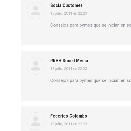
SocialCustomer
18 julio, 2011 en 22:23
dice:
Consejos para pymes que se inician en s
RRHH Social Media
18 julio, 2011 en 22:23
dice:
Consejos para pymes que se inician en s
Federico Colombo
18 julio, 2011 en 22:23
dice: