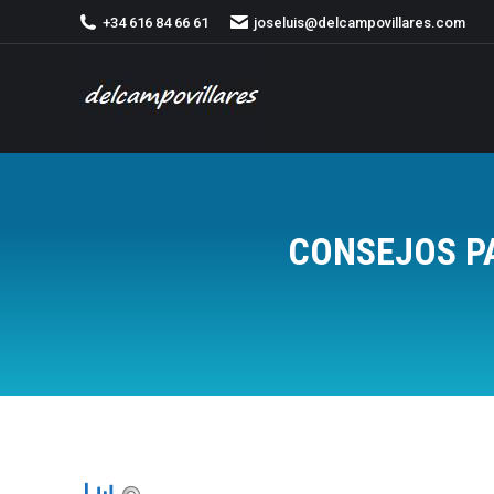
+34 616 84 66 61
joseluis@delcampovillares.com
CONSEJOS PA