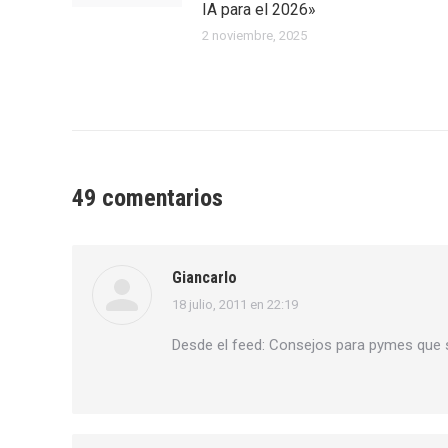
IA para el 2026»
2 noviembre, 2025
49 comentarios
Giancarlo
18 julio, 2011 en 22:19
dice:
Desde el feed: Consejos para pymes que 