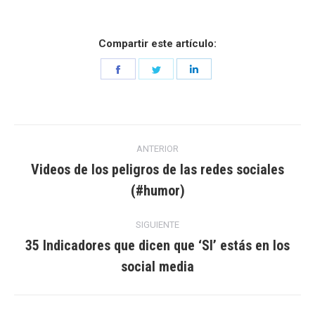
Compartir este artículo:
Share
Share
Share
on
on
on
Facebook
Twitter
LinkedIn
Navegación
ANTERIOR
entre
Videos de los peligros de las redes sociales
Entrada
(#humor)
entradas
anterior:
SIGUIENTE
35 Indicadores que dicen que ‘SI’ estás en los
Entrada
social media
siguiente: