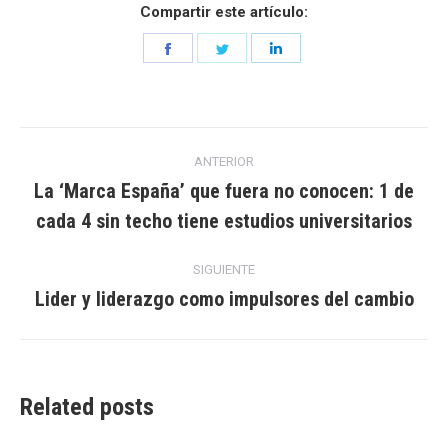
Compartir este artículo:
Share
Share
Share
on
on
on
Facebook
Twitter
LinkedIn
Navegación
ANTERIOR
entre
La ‘Marca España’ que fuera no conocen: 1 de
Entrada
cada 4 sin techo tiene estudios universitarios
entradas
anterior:
SIGUIENTE
Lider y liderazgo como impulsores del cambio
Entrada
siguiente:
Related posts