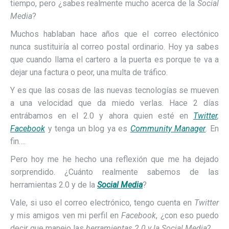
tiempo, pero ¿sabes realmente mucho acerca de la
Social
Media
?
Muchos hablaban hace años que el correo electónico
nunca sustituiría al correo postal ordinario. Hoy ya sabes
que cuando llama el cartero a la puerta es porque te va a
dejar una factura o peor, una multa de tráfico.
Y es que las cosas de las nuevas tecnologías se mueven
a una velocidad que da miedo verlas. Hace 2 días
entrábamos en el 2.0 y ahora quien esté en
Twitter
,
Facebook
y tenga un blog ya es
Community Manager
. En
fin….
Pero hoy me he hecho una reflexión que me ha dejado
sorprendido. ¿Cuánto realmente sabemos de las
herramientas 2.0 y de la
Social Media
?
Vale, si uso el correo electrónico, tengo cuenta en
Twitter
y mis amigos ven mi perfil en
Facebook
, ¿con eso puedo
decir que manejo las
herramientas 2.0 y la Social Media
?