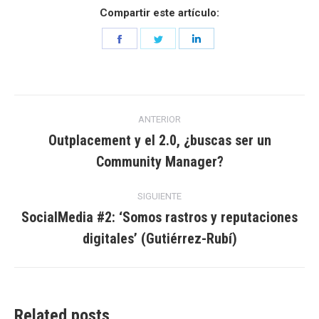
Compartir este artículo:
Share
Share
Share
on
on
on
Facebook
Twitter
LinkedIn
Navegación
ANTERIOR
entre
Outplacement y el 2.0, ¿buscas ser un
Entrada
Community Manager?
entradas
anterior:
SIGUIENTE
SocialMedia #2: ‘Somos rastros y reputaciones
Entrada
digitales’ (Gutiérrez-Rubí)
siguiente:
Related posts