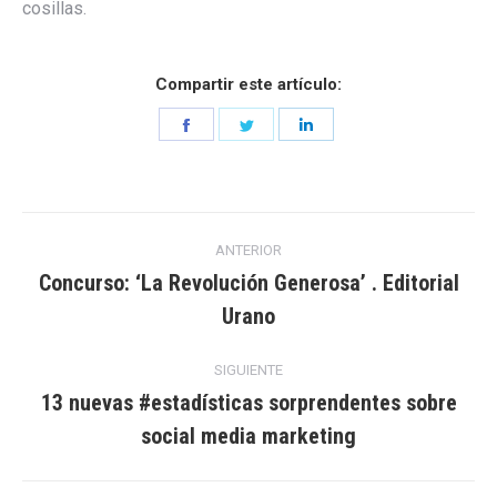
cosillas.
Compartir este artículo:
Share
Share
Share
on
on
on
Facebook
Twitter
LinkedIn
Navegación
ANTERIOR
entre
Concurso: ‘La Revolución Generosa’ . Editorial
Entrada
Urano
entradas
anterior:
SIGUIENTE
13 nuevas #estadísticas sorprendentes sobre
Entrada
social media marketing
siguiente: