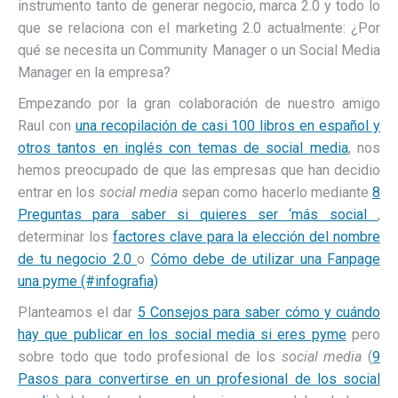
instrumento tanto de generar negocio, marca 2.0 y todo lo
que se relaciona con el marketing 2.0 actualmente: ¿Por
qué se necesita un Community Manager o un Social Media
Manager en la empresa?
Empezando por la gran colaboración de nuestro amigo
Raul con
una recopilación de casi 100 libros en español y
otros tantos en inglés con temas de social media
, nos
hemos preocupado de que las empresas que han decidio
entrar en los
social media
sepan como hacerlo mediante
8
Preguntas para saber si quieres ser ‘más social
,
determinar los
factores clave para la elección del nombre
de tu negocio 2.0
o
Cómo debe de utilizar una Fanpage
una pyme (#infografia)
Planteamos el dar
5 Consejos para saber cómo y cuándo
hay que publicar en los social media si eres pyme
pero
sobre todo que todo profesional de los
social media
(
9
Pasos para convertirse en un profesional de los social