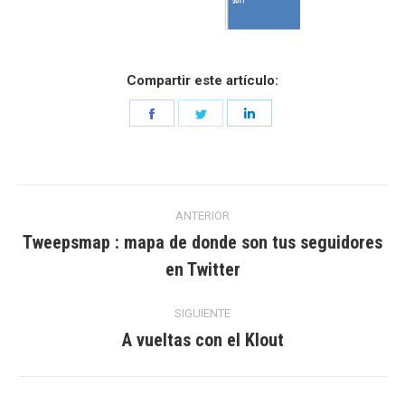
Compartir este artículo:
Share
Share
Share
on
on
on
Facebook
Twitter
LinkedIn
Navegación
ANTERIOR
entre
Tweepsmap : mapa de donde son tus seguidores
Entrada
en Twitter
entradas
anterior:
SIGUIENTE
A vueltas con el Klout
Entrada
siguiente: