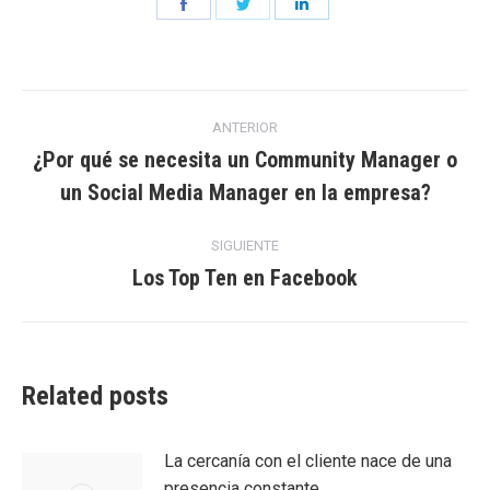
Share
Share
Share
on
on
on
Facebook
Twitter
LinkedIn
Navegación
ANTERIOR
entre
¿Por qué se necesita un Community Manager o
Entrada
un Social Media Manager en la empresa?
entradas
anterior:
SIGUIENTE
Los Top Ten en Facebook
Entrada
siguiente:
Related posts
La cercanía con el cliente nace de una
presencia constante