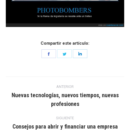
Compartir este artículo:
Share
Share
Share
on
on
on
Facebook
Twitter
LinkedIn
Navegación
ANTERIOR
entre
Nuevas tecnologías, nuevos tiempos, nuevas
Entrada
profesiones
entradas
anterior:
SIGUIENTE
Consejos para abrir y financiar una empresa
Entrada