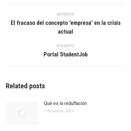
Navegación
ANTERIOR
entre
El fracaso del concepto ‘empresa’ en la crisis
Entrada
actual
entradas
anterior:
SIGUIENTE
Portal StudentJob
Entrada
siguiente:
Related posts
Qué es la reduflación
7 diciembre, 2024