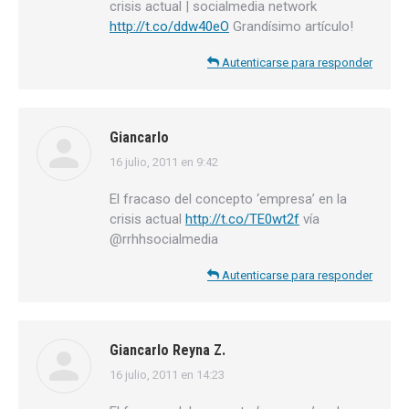
crisis actual | socialmedia network
http://t.co/ddw40eO
Grandísimo artículo!
Autenticarse para responder
Giancarlo
16 julio, 2011 en 9:42
dice:
El fracaso del concepto ‘empresa’ en la
crisis actual
http://t.co/TE0wt2f
vía
@rrhhsocialmedia
Autenticarse para responder
Giancarlo Reyna Z.
16 julio, 2011 en 14:23
dice: