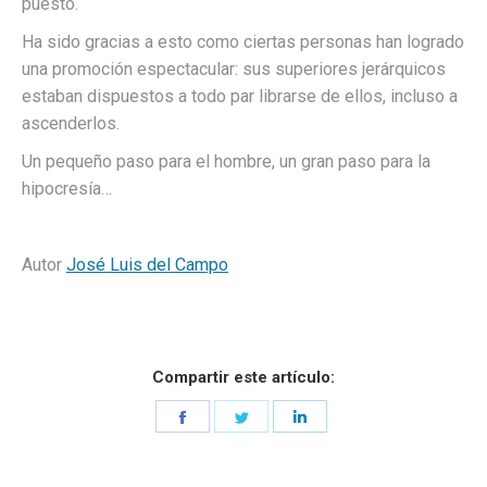
puesto.
Ha sido gracias a esto como ciertas personas han logrado
una promoción espectacular: sus superiores jerárquicos
estaban dispuestos a todo par librarse de ellos, incluso a
ascenderlos.
Un pequeño paso para el hombre, un gran paso para la
hipocresía…
Autor
José Luis del Campo
Compartir este artículo:
Share
Share
Share
on
on
on
Facebook
Twitter
LinkedIn