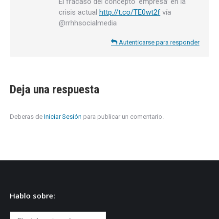
El fracaso del concepto ‘empresa’ en la
crisis actual
http://t.co/TE0wt2f
vía
@rrhhsocialmedia
Autenticarse para responder
Deja una respuesta
Deberas de
Iniciar Sesión
para publicar un comentario.
Hablo sobre:
Hablo