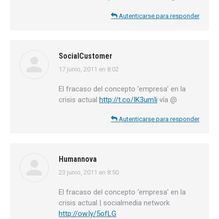
Autenticarse para responder
SocialCustomer
17 junio, 2011 en 8:02
dice:
El fracaso del concepto ‘empresa’ en la
crisis actual
http://t.co/IK3umIi
vía @
Autenticarse para responder
Humannova
23 junio, 2011 en 8:50
dice:
El fracaso del concepto ‘empresa’ en la
crisis actual | socialmedia network
http://ow.ly/5ofLG