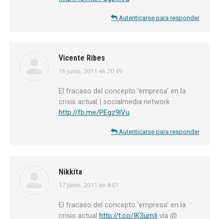
Autenticarse para responder
Vicente Ribes
16 junio, 2011 en 20:49
dice:
El fracaso del concepto ‘empresa’ en la
crisis actual | socialmedia network
http://fb.me/PEgz9lVu
Autenticarse para responder
Nikkita
17 junio, 2011 en 8:01
dice:
El fracaso del concepto ‘empresa’ en la
crisis actual
http://t.co/IK3umIi
vía @