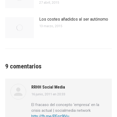
27 abril, 2015
Los costes añadidos al ser autónomo
13 marzo, 2015
9 comentarios
RRHH Social Media
16 junio, 2011 en 20:33
dice:
El fracaso del concepto ‘empresa’ en la
crisis actual | socialmedia network
http://fb.me/PEgz9lVu