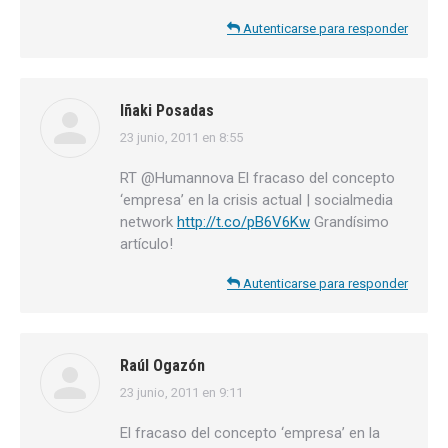
Autenticarse para responder
Iñaki Posadas
23 junio, 2011 en 8:55
dice:
RT @Humannova El fracaso del concepto
‘empresa’ en la crisis actual | socialmedia
network
http://t.co/pB6V6Kw
Grandísimo
artículo!
Autenticarse para responder
Raúl Ogazón
23 junio, 2011 en 9:11
dice:
El fracaso del concepto ‘empresa’ en la