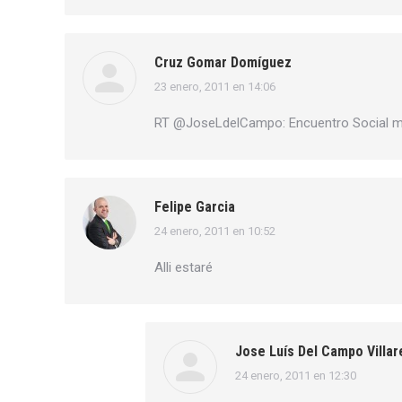
Cruz Gomar Domíguez
23 enero, 2011 en 14:06
dice:
RT @JoseLdelCampo: Encuentro Social 
Felipe Garcia
24 enero, 2011 en 10:52
dice:
Alli estaré
Jose Luís Del Campo Villar
24 enero, 2011 en 12:30
dice: