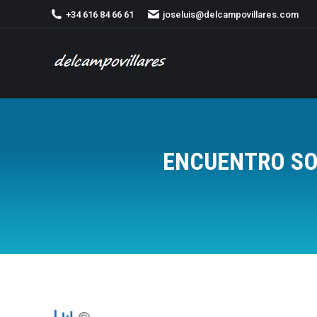
+34 616 84 66 61
joseluis@delcampovillares.com
ENCUENTRO SO