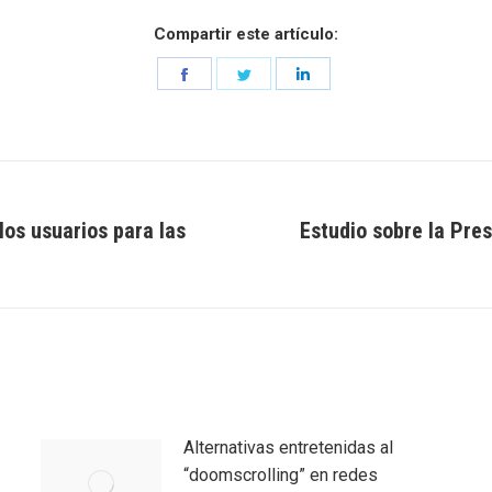
Compartir este artículo:
Share
Share
Share
on
on
on
Facebook
Twitter
LinkedIn
os usuarios para las
Estudio sobre la Pre
Entrada
siguiente:
Alternativas entretenidas al
“doomscrolling” en redes