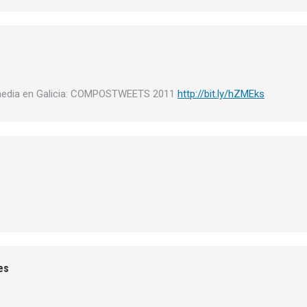
media en Galicia: COMPOSTWEETS 2011
http://bit.ly/hZMEks
es