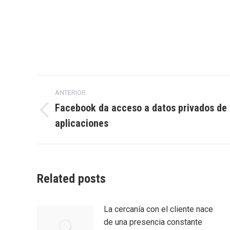
Navegación
ANTERIOR
entre
Facebook da acceso a datos privados de l
Entrada
aplicaciones
entradas
anterior:
Related posts
La cercanía con el cliente nace
de una presencia constante