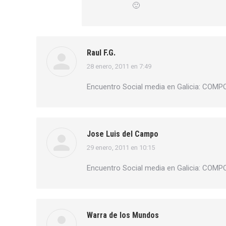
🙂
Raul F.G.
28 enero, 2011 en 7:49
dice:
Encuentro Social media en Galicia: CO
Jose Luis del Campo
29 enero, 2011 en 10:15
dice:
Encuentro Social media en Galicia: CO
Warra de los Mundos