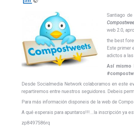
Santiago de
Compostweet
web 2.0, apr
the best for
Este primer e
adictos a las
Así mismo
#compostw
Desde Socialmedia Network colaboramos en este eve
repartiremos entre nuestros seguidores. Debeis per
Para más información disponeis de la web de Compo
A qué esperais para apuntaros!!!….la inscripción ya es
zp8497586rq