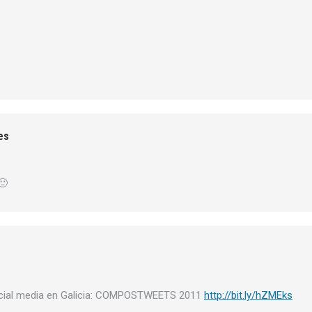
es
🙂
 Social media en Galicia: COMPOSTWEETS 2011
http://bit.ly/hZMEks