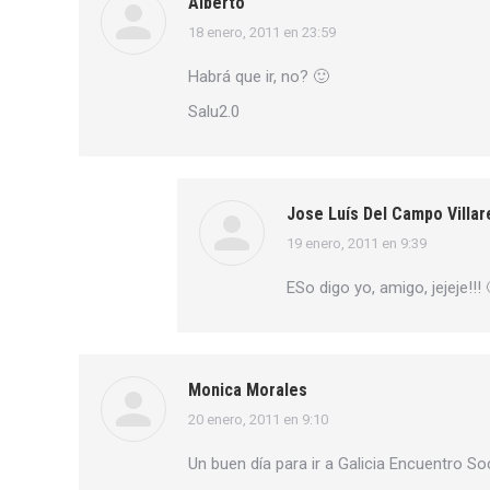
Alberto
18 enero, 2011 en 23:59
dice:
Habrá que ir, no? 🙂
Salu2.0
Jose Luís Del Campo Villar
19 enero, 2011 en 9:39
dice:
ESo digo yo, amigo, jejeje!!! 
Monica Morales
20 enero, 2011 en 9:10
dice:
Un buen día para ir a Galicia Encuentro