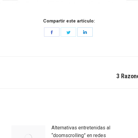
Compartir este artículo:
Share
Share
Share
on
on
on
Facebook
Twitter
LinkedIn
3 Razone
Entrada
siguiente:
Alternativas entretenidas al
“doomscrolling” en redes