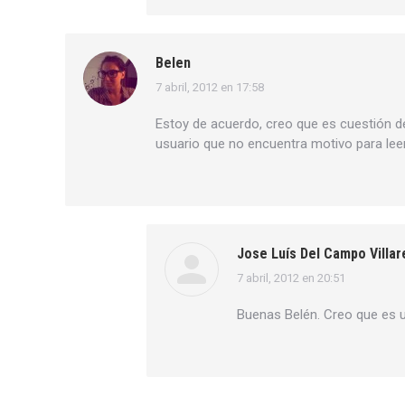
Belen
7 abril, 2012 en 17:58
dice:
Estoy de acuerdo, creo que es cuestión de
usuario que no encuentra motivo para lee
Jose Luís Del Campo Villar
7 abril, 2012 en 20:51
dice:
Buenas Belén. Creo que es u