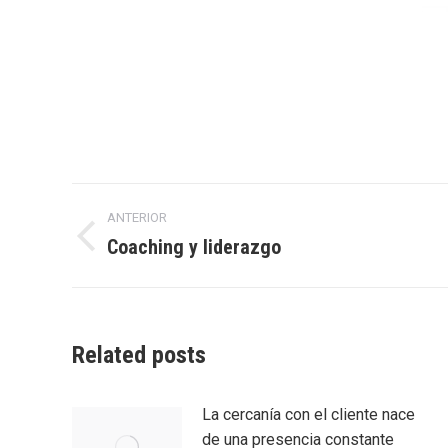
Navegación
ANTERIOR
entre
Coaching y liderazgo
Entrada
anterior:
entradas
Related posts
La cercanía con el cliente nace
de una presencia constante