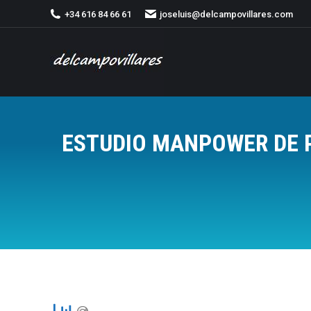
+34 616 84 66 61
joseluis@delcampovillares.com
ESTUDIO MANPOWER DE P