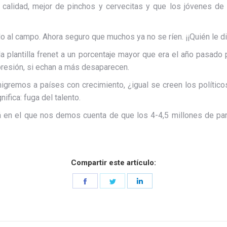
de calidad, mejor de pinchos y cervecitas y que los jóvenes
 al campo. Ahora seguro que muchos ya no se ríen. ¡¡Quién le die
a plantilla frenet a un porcentaje mayor que era el año pasa
presión, si echan a más desaparecen.
remos a países con crecimiento, ¿igual se creen los políticos
ifica: fuga del talento.
rá en el que nos demos cuenta de que los 4-4,5 millones de p
Compartir este artículo:
Share
Share
Share
on
on
on
Facebook
Twitter
LinkedIn