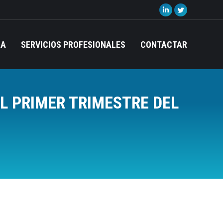
Linkedin
Twitter
page
page
opens
opens
IA
SERVICIOS PROFESIONALES
CONTACTAR
in
in
new
new
window
window
L PRIMER TRIMESTRE DEL