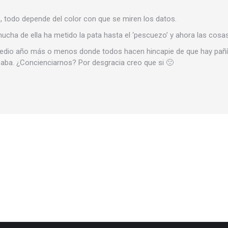
, todo depende del color con que se miren los datos.
mucha de ella ha metido la pata hasta el ‘pescuezo’ y ahora las cosa
dio año más o menos donde todos hacen hincapie de que hay pañíse
saba. ¿Concienciarnos? Por desgracia creo que si 🙁