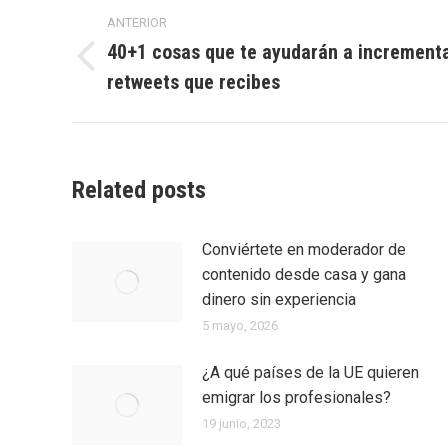
Navegación
ANTERIOR
entre
40+1 cosas que te ayudarán a increment
Entrada
retweets que recibes
entradas
anterior:
Related posts
Conviértete en moderador de
contenido desde casa y gana
dinero sin experiencia
5 mayo, 2026
¿A qué países de la UE quieren
emigrar los profesionales?
19 junio, 2023