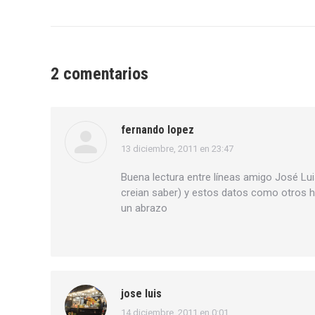
2 comentarios
fernando lopez
13 diciembre, 2011 en 23:47
dice:
Buena lectura entre líneas amigo José Lu
creian saber) y estos datos como otros h
un abrazo
jose luis
14 diciembre, 2011 en 0:01