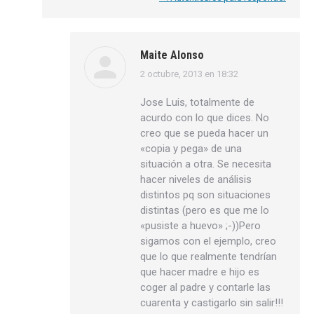
Maite Alonso
2 octubre, 2013 en 18:32
dice:
Jose Luis, totalmente de
acurdo con lo que dices. No
creo que se pueda hacer un
«copia y pega» de una
situación a otra. Se necesita
hacer niveles de análisis
distintos pq son situaciones
distintas (pero es que me lo
«pusiste a huevo» ;-))Pero
sigamos con el ejemplo, creo
que lo que realmente tendrían
que hacer madre e hijo es
coger al padre y contarle las
cuarenta y castigarlo sin salir!!!