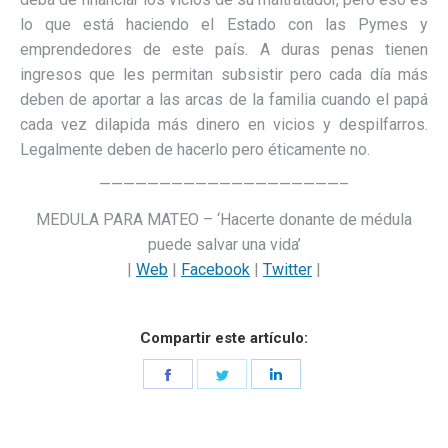
lo que está haciendo el Estado con las Pymes y
emprendedores de este país. A duras penas tienen
ingresos que les permitan subsistir pero cada día más
deben de aportar a las arcas de la familia cuando el papá
cada vez dilapida más dinero en vicios y despilfarros.
Legalmente deben de hacerlo pero éticamente no.
————————————————————–
MEDULA PARA MATEO – ‘Hacerte donante de médula
puede salvar una vida’
|
Web
|
Facebook
|
Twitter
|
Compartir este artículo:
Share
Share
Share
on
on
on
Facebook
Twitter
LinkedIn