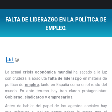
FALTA DE LIDERAZGO EN LA POLÍTICA DE
EMPLEO.
Estás aquí:
La actual
crisis
económica mundia
l ha sacado a la luz
con crudeza la absoluta
falta de
liderazgo
en materia de
política de
empleo
, tanto en España como en el resto del
mundo. En este terreno hay tres claros protagonistas:
Gobierno, sindicatos y empresarios
.
Antes de hablar del papel de los agentes sociales hay