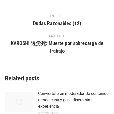
Facebook
Twitter
LinkedIn
Navegación
ANTERIOR
entre
Dudas Razonables (12)
Entrada
anterior:
entradas
SIGUIENTE
KAROSHI 過労死: Muerte por sobrecarga de
Entrada
trabajo
siguiente:
Related posts
Conviértete en moderador de contenido
desde casa y gana dinero sin
experiencia
5 mayo, 2026