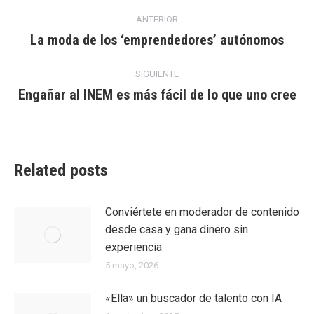
Navegación
ANTERIOR
entre
La moda de los ‘emprendedores’ autónomos
Entrada
anterior:
entradas
SIGUIENTE
Engañar al INEM es más fácil de lo que uno cree
Entrada
siguiente:
Related posts
Conviértete en moderador de contenido
desde casa y gana dinero sin
experiencia
5 mayo, 2026
«Ella» un buscador de talento con IA