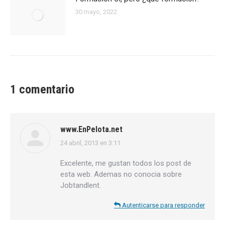
30 mayo, 2022
1 comentario
www.EnPelota.net
24 abril, 2013 en 3:11
dice:
Excelente, me gustan todos los post de
esta web. Ademas no conocia sobre
Jobtandlent.
Autenticarse para responder