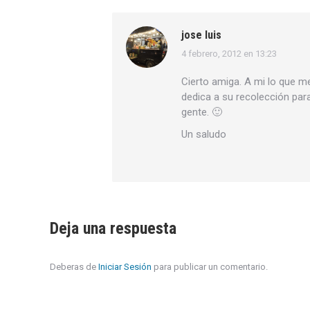
jose luis
4 febrero, 2012 en 13:23
dice:
Cierto amiga. A mi lo que m
dedica a su recolección par
gente. 🙂
Un saludo
Deja una respuesta
Deberas de
Iniciar Sesión
para publicar un comentario.