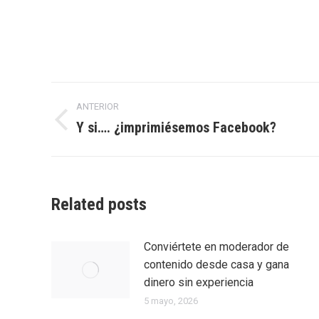
Navegación
ANTERIOR
entre
Y si…. ¿imprimiésemos Facebook?
Entrada
anterior:
entradas
Related posts
Conviértete en moderador de
contenido desde casa y gana
dinero sin experiencia
5 mayo, 2026