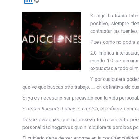
Si algo ha traido Int
positivo, siempre ti
contrastar las fuente
Pues como no podía s
2.0 implica interactu
mundo 1.0 se circunsc
expuestas a todo el m
Y por cualquiera pode
que ve que buscas otro trabajo, …, en definitiva, de cua
Si ya es necesario ser precavido con tu vida personal
Si estás
bucando trabajo o empleo
, el esfuerzo por 
Desde personas que no desean tu crecimiento pers
personalidad negativos que ni siquiera tu percibes pe
El cuidado debe de ser enorme en la
confidencialidad