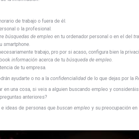
orario de trabajo o fuera de él.
ersonal o la profesional.
bre
búsquedas de empleo
en tu ordenador personal o en el del
tr
u smartphone.
cesariamente trabajo, pro por si acaso, configura bien la privac
ebook
información
acerca de tu
búsqueda de empleo.
tencia de tu empresa.
drán ayudarte o no a la
confidencialidad
de lo que dejas por la
R
r en una cosa, si veis a alguien buscando empleo y considerái
 preguntas anteriores?
os e ideas de personas que
buscan empleo
y su preocupación en