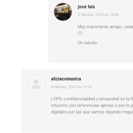
jose luis
3 febrero, 2012 en 18:46
dice:
Muy importante amigo, cada 
🙁
Un saludo
aliziacomunica
4 febrero, 2012 en 12:52
dice:
LOPD, confidencialidad y privacidad en la
intuición, por referencias ajenas o por l
digitales por las que vamos dejando migu