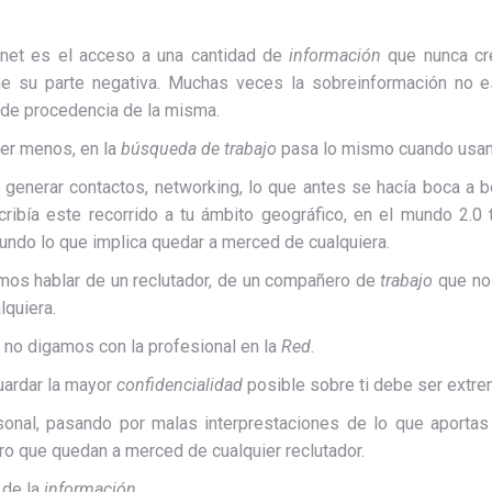
ernet es el acceso a una cantidad de
información
que nunca cre
ene su parte negativa. Muchas veces la sobreinformación no
s de procedencia de la misma.
er menos, en la
búsqueda de trabajo
pasa lo mismo cuando usa
ar, generar contactos, networking, lo que antes se hacía boca a
ribía este recorrido a tu ámbito geográfico, en el mundo 2.0 
undo lo que implica quedar a merced de cualquiera.
mos hablar de un reclutador, de un compañero de
trabajo
que no 
lquiera.
, no digamos con la profesional en la
Red
.
guardar la mayor
confidencialidad
posible sobre ti debe ser extr
onal, pasando por malas interprestaciones de lo que aportas
ro que quedan a merced de cualquier reclutador.
de la
información
.