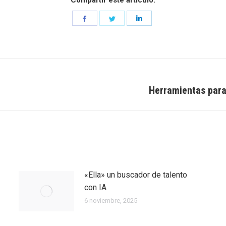
Compartir este artículo:
Share
Share
Share
on
on
on
Facebook
Twitter
LinkedIn
Herramientas para 
Entrada
siguiente:
«Ella» un buscador de talento
con IA
6 noviembre, 2025