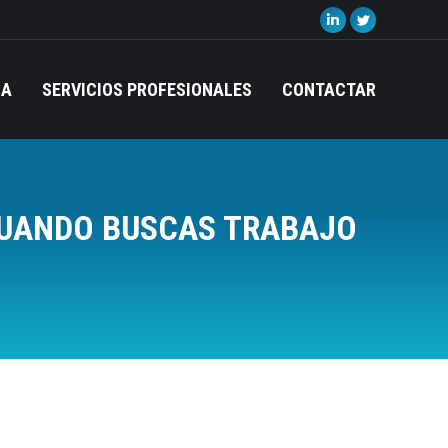
Linkedin
Twitter
page
page
opens
opens
IA
SERVICIOS PROFESIONALES
CONTACTAR
in
in
new
new
window
window
 CUANDO BUSCAS TRABAJO