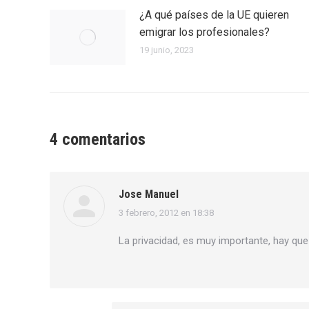
¿A qué países de la UE quieren
emigrar los profesionales?
19 junio, 2023
4 comentarios
Jose Manuel
3 febrero, 2012 en 18:38
dice:
La privacidad, es muy importante, hay que 