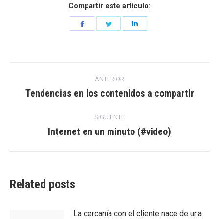
Compartir este artículo:
Share
Share
Share
on
on
on
Facebook
Twitter
LinkedIn
Navegación
ANTERIOR
entre
Tendencias en los contenidos a compartir
Entrada
anterior:
entradas
SIGUIENTE
Internet en un minuto (#video)
Entrada
siguiente:
Related posts
La cercanía con el cliente nace de una