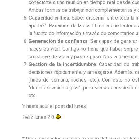
conectarte a una reunión en tiempo real desde cual
Ambas formas de trabajar son complementarias y co
Capacidad crítica
. Saber discernir entre toda la 
aporta?”. Pasamos de la era 1.0 en la que lector er
la fuente de información a través de comentarios al 
Generación de confianza
. Ser capaz de generar 
haces es vital. Contigo no tiene que haber sorpr
construye día a día y paso a paso. Nos la tenemos 
Gestión de la incertidumbre
. Capacidad de tra
decisiones rápidamente, y arriesgarse. Además, 
(fines de semana, noches, etc.). Con esto no e
“desintoxicación digital”; pero siendo conscientes
etc.
Y hasta aquí el post del lunes.
Feliz lunes 2.0
* Parte del contenido lo he extraido del libro Perfiles