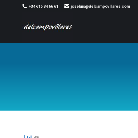
+34 616 84 66 61
joseluis@delcampovillares.com