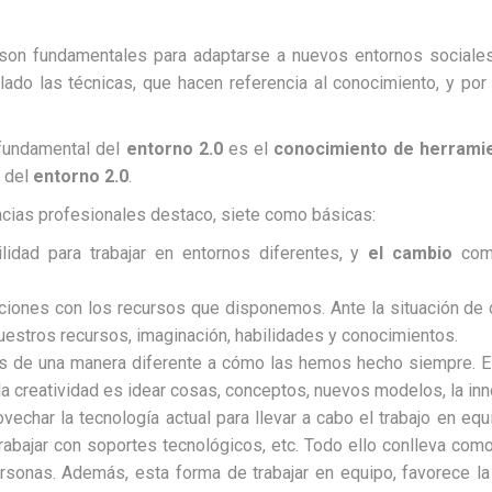
on fundamentales para adaptarse a nuevos entornos sociales
 lado las técnicas, que hacen referencia al conocimiento, y por
fundamental del
entorno 2.0
es el
conocimiento de herramie
e del
entorno 2.0
.
cias profesionales destaco, siete como básicas:
bilidad para trabajar en entornos diferentes, y
el cambio
com
uciones con los recursos que disponemos. Ante la situación d
uestros recursos, imaginación, habilidades y conocimientos.
s de una manera diferente a cómo las hemos hecho siempre. Ei
la creatividad es idear cosas, conceptos, nuevos modelos, la inn
vechar la tecnología actual para llevar a cabo el trabajo en e
trabajar con soportes tecnológicos, etc. Todo ello conlleva co
sonas. Además, esta forma de trabajar en equipo, favorece la c