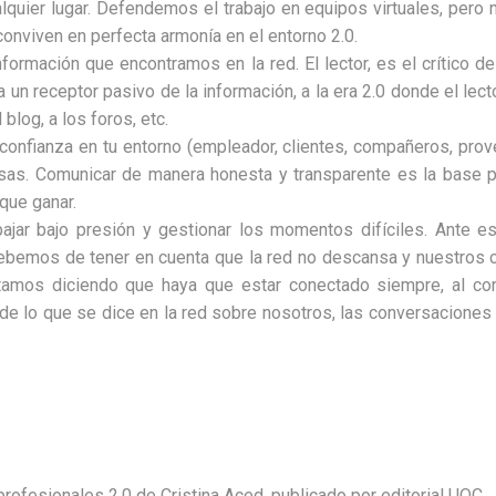
quier lugar. Defendemos el trabajo en equipos virtuales, pero n
nviven en perfecta armonía en el entorno 2.0.
información que encontramos en la red. El lector, es el crítico 
a un receptor pasivo de la información, a la era 2.0 donde el lect
blog, a los foros, etc.
confianza en tu entorno (empleador, clientes, compañeros, prove
esas. Comunicar de manera honesta y transparente es la base p
que ganar.
bajar bajo presión y gestionar los momentos difíciles. Ante 
debemos de tener en cuenta que la red no descansa y nuestros 
stamos diciendo que haya que estar conectado siempre, al c
 de lo que se dice en la red sobre nosotros, las conversaciones
 profesionales 2.0 de Cristina Aced, publicado por editorial UOC.