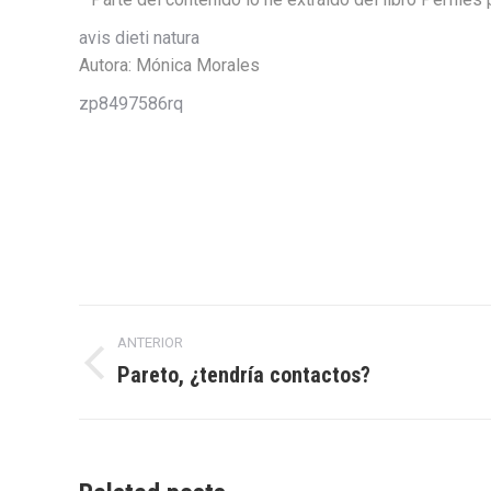
avis dieti natura
Autora:
Mónica Morales
zp8497586rq
Navegación
ANTERIOR
entre
Pareto, ¿tendría contactos?
Entrada
anterior:
entradas