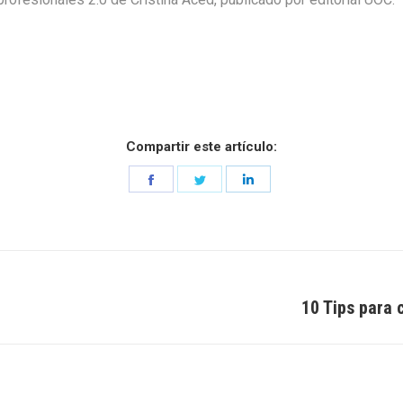
Compartir este artículo:
Share
Share
Share
on
on
on
Facebook
Twitter
LinkedIn
10 Tips para 
Entrada
siguiente: