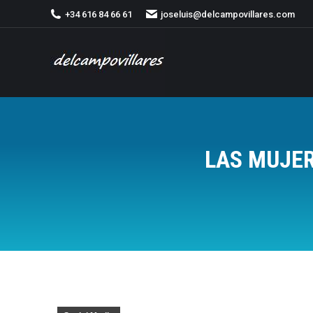
+34 616 84 66 61
joseluis@delcampovillares.com
LAS MUJER