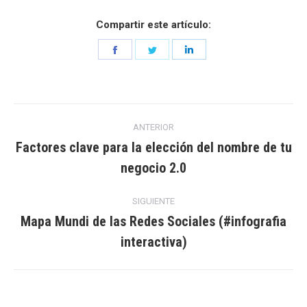
Compartir este artículo:
Share
Share
Share
on
on
on
Facebook
Twitter
LinkedIn
Navegación
ANTERIOR
entre
Factores clave para la elección del nombre de tu
Entrada
negocio 2.0
entradas
anterior:
SIGUIENTE
Mapa Mundi de las Redes Sociales (#infografia
Entrada
interactiva)
siguiente: