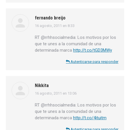
fernando breijo
16 agosto, 2011 en 8:33
dice:
RT @rrhhsocialmedia: Los motivos por los
que te unes a la comunidad de una
determinada marca
http://t.co/tGD3MWy
Autenticarse para responder
Nikkita
16 agosto, 2011 en 13:06
dice:
RT @rrhhsocialmedia: Los motivos por los
que te unes a la comunidad de una
determinada marca
http://t.co/4ituitm
Autenticarse para responder