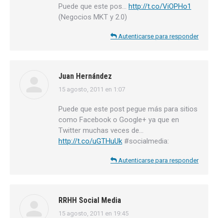
Puede que este pos…
http://t.co/ViOPHo1
(Negocios MKT y 2.0)
Autenticarse para responder
Juan Hernández
15 agosto, 2011 en 1:07
dice:
Puede que este post pegue más para sitios
como Facebook o Google+ ya que en
Twitter muchas veces de…
http://t.co/uGTHuUk
#socialmedia:
Autenticarse para responder
RRHH Social Media
15 agosto, 2011 en 19:45
dice: