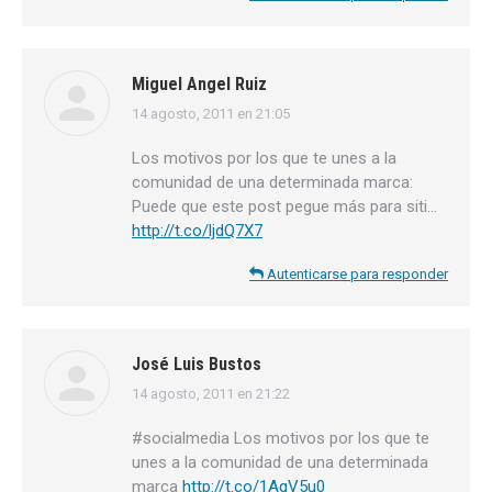
Miguel Angel Ruiz
14 agosto, 2011 en 21:05
dice:
Los motivos por los que te unes a la
comunidad de una determinada marca:
Puede que este post pegue más para siti…
http://t.co/ljdQ7X7
Autenticarse para responder
José Luis Bustos
14 agosto, 2011 en 21:22
dice:
#socialmedia Los motivos por los que te
unes a la comunidad de una determinada
marca
http://t.co/1AqV5u0