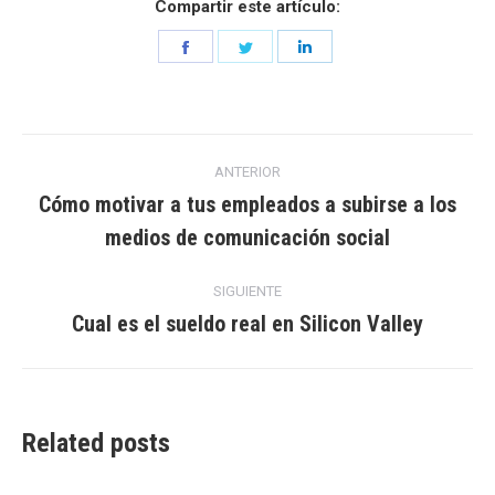
Compartir este artículo:
Share
Share
Share
on
on
on
Facebook
Twitter
LinkedIn
Navegación
ANTERIOR
entre
Cómo motivar a tus empleados a subirse a los
Entrada
medios de comunicación social
entradas
anterior:
SIGUIENTE
Cual es el sueldo real en Silicon Valley
Entrada
siguiente:
Related posts