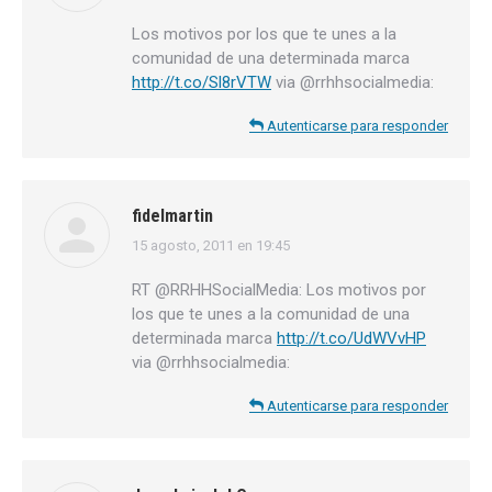
Los motivos por los que te unes a la
comunidad de una determinada marca
http://t.co/Sl8rVTW
via @rrhhsocialmedia:
Autenticarse para responder
fidelmartin
15 agosto, 2011 en 19:45
dice:
RT @RRHHSocialMedia: Los motivos por
los que te unes a la comunidad de una
determinada marca
http://t.co/UdWVvHP
via @rrhhsocialmedia:
Autenticarse para responder