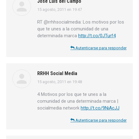
Jose Luis del Campo
15 agosto, 2011 en 19:47
dice:
RT @rrhhsocialmedia: Los motivos por los
que te unes a la comunidad de una
determinada marca
http://t.co/0JTurf4
Autenticarse para responder
RRHH Social Media
15 agosto, 2011 en 19:48
dice:
4 Motivos por los que te unes a la
comunidad de una determinada marca |
socialmedia network
http://t.co/9NiAcJJ
Autenticarse para responder