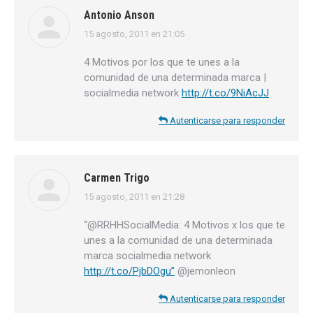
Antonio Anson
15 agosto, 2011 en 21:05
dice:
4 Motivos por los que te unes a la
comunidad de una determinada marca |
socialmedia network
http://t.co/9NiAcJJ
Autenticarse para responder
Carmen Trigo
15 agosto, 2011 en 21:28
dice:
“@RRHHSocialMedia: 4 Motivos x los que te
unes a la comunidad de una determinada
marca socialmedia network
http://t.co/PjbDOgu”
@jemonleon
Autenticarse para responder