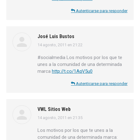
Autenticarse para responder
José Luis Bustos
14 agosto, 2011 en 21:22
dice:
#socialmedia Los motivos por los que te
unes a la comunidad de una determinada
marca
http://t.co/1AqV5u0
Autenticarse para responder
VWL Sitios Web
14 agosto, 2011 en 21:35
dice:
Los motivos por los que te unes a la
comunidad de una determinada marca: