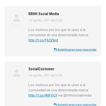
RRHH Social Media
14 agosto, 2011 en 21:02
dice:
Los motivos por los que te unes a la
comunidad de una determinada marca
http://t.co/F62Z6rd
Autenticarse para responder
SocialCustomer
14 agosto, 2011 en 21:02
dice:
Los motivos por los que te unes a la
comunidad de una determinada marca
http://t.co/A6FfrLY
via @rrhhsocialmedia
Autenticarse para responder