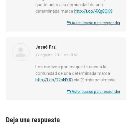
que te unes a la comunidad de una
determinada marca
http://t.co/4Xg8OK9
Autenticarse para responder
Josué Prz
17 agosto, 2011 en 18:52
dice:
Los motivos por los que te unes a la
comunidad de una determinada marca
http://t.co/12pNYIO
vía @rrhhsocialmedia
Autenticarse para responder
Deja una respuesta