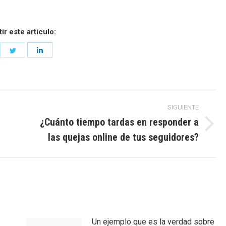
r este artículo:
are
Share
Share
on
on
cebook
Twitter
LinkedIn
SIGUIENTE
¿Cuánto tiempo tardas en responder a
Entrada
las quejas online de tus seguidores?
siguiente:
Un ejemplo que es la verdad sobre