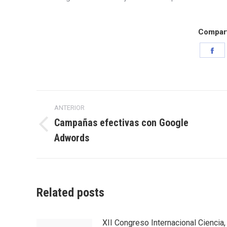
Comparti
Sh
on
Fa
Navegación
ANTERIOR
entre
Campañas efectivas con Google
Entrada
Adwords
entradas
anterior:
Related posts
XII Congreso Internacional Ciencia,