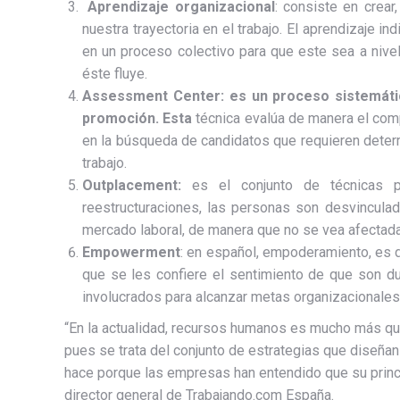
Aprendizaje organizacional
: consiste en crear
nuestra trayectoria en el trabajo. El aprendizaje i
en un proceso colectivo para que este sea a nivel 
éste fluye.
Assessment Center
: es un proceso sistemát
promoción. Esta
técnica evalúa de manera el com
en la búsqueda de candidatos que requieren deter
trabajo.
Outplacement:
es el conjunto de técnicas pa
reestructuraciones, las personas son desvinculada
mercado laboral, de manera que no se vea afectada s
Empowerment
: en español, empoderamiento, es d
que se les confiere el sentimiento de que son d
involucrados para alcanzar metas organizacionale
“En la actualidad, recursos humanos es mucho más que
pues se trata del conjunto de estrategias que diseña
hace porque las empresas han entendido que su princi
director general de Trabajando.com España.