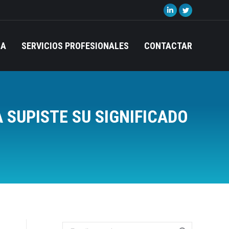
Linkedin
Twitter
page
page
opens
opens
IA
SERVICIOS PROFESIONALES
CONTACTAR
in
in
new
new
window
window
 SUPISTE SU SIGNIFICADO
Search: