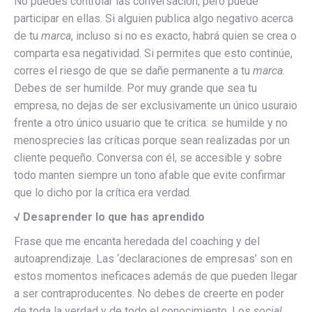
No puedes controlar las conversación, pero puede
participar en ellas. Si alguien publica algo negativo acerca
de tu
marca
, incluso si no es exacto, habrá quien se crea o
comparta esa negatividad. Si permites que esto continúe,
corres el riesgo de que se dañe permanente a tu
marca
.
Debes de ser humilde. Por muy grande que sea tu
empresa, no dejas de ser exclusivamente un único usuraio
frente a otro único usuario que te critica: se humilde y no
menosprecies las críticas porque sean realizadas por un
cliente pequeño. Conversa con él, se accesible y sobre
todo manten siempre un tono afable que evite confirmar
que lo dicho por la crítica era verdad.
√
Desaprender lo que has aprendido
Frase que me encanta heredada del coaching y del
autoaprendizaje. Las ‘declaraciones de empresas’ son en
estos momentos ineficaces además de que pueden llegar
a ser contraproducentes. No debes de creerte en poder
de toda la verdad y de todo el conocimiento. Los
social