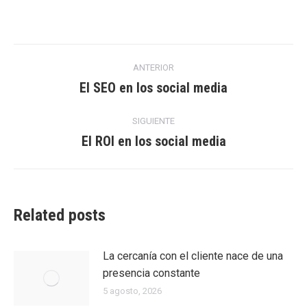
on
on
on
Facebook
Twitter
LinkedIn
Navegación
ANTERIOR
entre
El SEO en los social media
Entrada
anterior:
entradas
SIGUIENTE
El ROI en los social media
Entrada
siguiente:
Related posts
La cercanía con el cliente nace de una
presencia constante
5 agosto, 2026