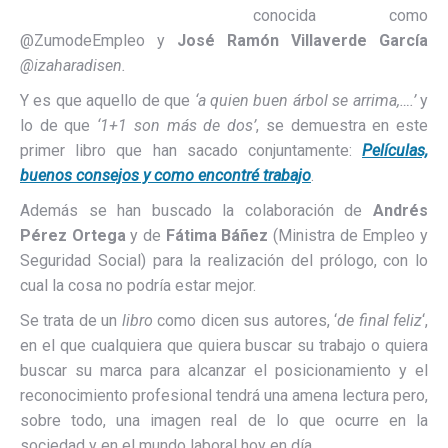
conocida como
@ZumodeEmpleo y
José Ramón Villaverde García
@izaharadisen.
Y es que aquello de que
‘a quien buen árbol se arrima,….’
y
lo de que
‘1+1 son más de dos’
, se demuestra en este
primer libro que han sacado conjuntamente:
Películas,
buenos consejos y como encontré trabajo
.
Además se han buscado la colaboración de
Andrés
Pérez Ortega
y de
Fátima Báñez
(Ministra de Empleo y
Seguridad Social) para la realización del prólogo, con lo
cual la cosa no podría estar mejor.
Se trata de un
libro
como dicen sus autores, ‘
de final feliz
‘,
en el que cualquiera que quiera buscar su trabajo o quiera
buscar su marca para alcanzar el posicionamiento y el
reconocimiento profesional tendrá una amena lectura pero,
sobre todo, una imagen real de lo que ocurre en la
sociedad y en el mundo laboral hoy en día.