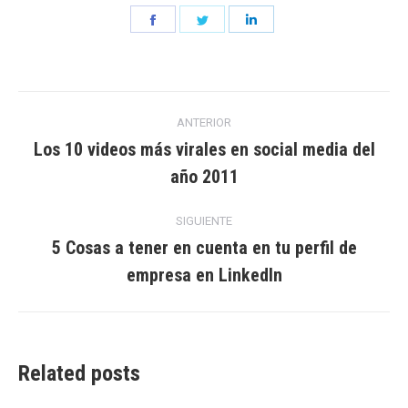
Share
Share
Share
on
on
on
Facebook
Twitter
LinkedIn
Navegación
ANTERIOR
entre
Los 10 videos más virales en social media del
Entrada
año 2011
entradas
anterior:
SIGUIENTE
5 Cosas a tener en cuenta en tu perfil de
Entrada
empresa en LinkedIn
siguiente:
Related posts