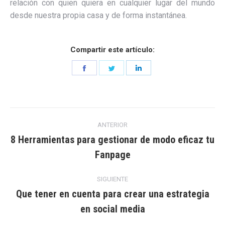
relación con quien quiera en cualquier lugar del mundo
desde nuestra propia casa y de forma instantánea.
Compartir este artículo:
Share
Share
Share
on
on
on
Facebook
Twitter
LinkedIn
Navegación
ANTERIOR
entre
8 Herramientas para gestionar de modo eficaz tu
Entrada
Fanpage
entradas
anterior:
SIGUIENTE
Que tener en cuenta para crear una estrategia
Entrada
en social media
siguiente: