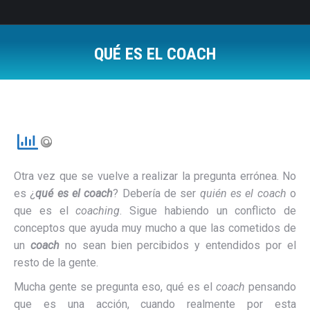
QUÉ ES EL COACH
Estás aquí:
Otra vez que se vuelve a realizar la pregunta errónea. No
es ¿
qué es el coach
? Debería de ser
quién es el coach
o
que es el
coaching
. Sigue habiendo un conflicto de
conceptos que ayuda muy mucho a que las cometidos de
un
coach
no sean bien percibidos y entendidos por el
resto de la gente.
Mucha gente se pregunta eso, qué es el
coach
pensando
que es una acción, cuando realmente por esta