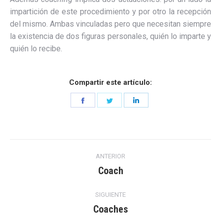
impartición de este procedimiento y por otro la recepción
del mismo. Ambas vinculadas pero que necesitan siempre
la existencia de dos figuras personales, quién lo imparte y
quién lo recibe.
Compartir este artículo:
Share
Share
Share
on
on
on
Facebook
Twitter
LinkedIn
Navegación
ANTERIOR
entre
Coach
Entrada
anterior:
entradas
SIGUIENTE
Coaches
Entrada