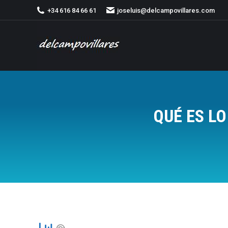
+34 616 84 66 61
joseluis@delcampovillares.com
QUÉ ES L