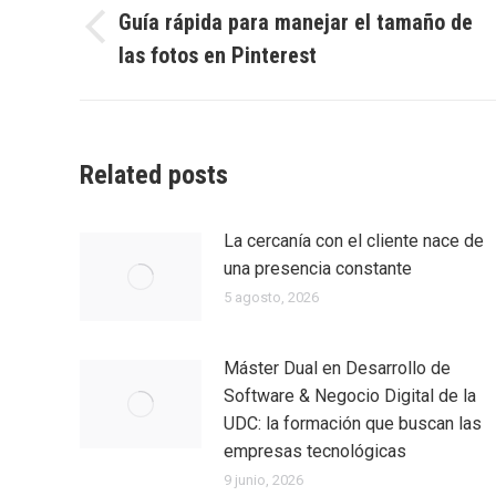
entre
Guía rápida para manejar el tamaño de
Entrada
las fotos en Pinterest
entradas
anterior:
Related posts
La cercanía con el cliente nace de
una presencia constante
5 agosto, 2026
Máster Dual en Desarrollo de
Software & Negocio Digital de la
UDC: la formación que buscan las
empresas tecnológicas
9 junio, 2026