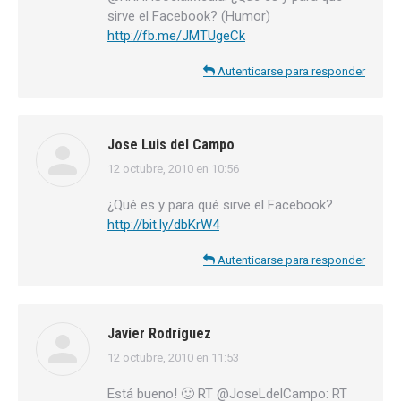
sirve el Facebook? (Humor)
http://fb.me/JMTUgeCk
Autenticarse para responder
Jose Luis del Campo
12 octubre, 2010 en 10:56
dice:
¿Qué es y para qué sirve el Facebook?
http://bit.ly/dbKrW4
Autenticarse para responder
Javier Rodríguez
12 octubre, 2010 en 11:53
dice:
Está bueno! 🙂 RT @JoseLdelCampo: RT