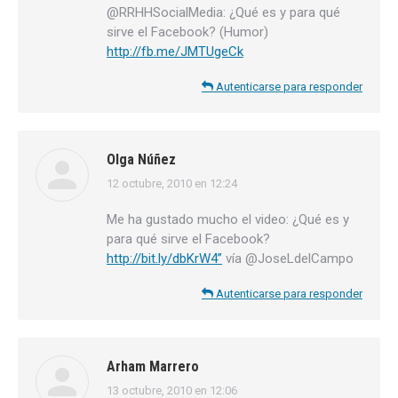
@RRHHSocialMedia: ¿Qué es y para qué
sirve el Facebook? (Humor)
http://fb.me/JMTUgeCk
Autenticarse para responder
Olga Núñez
12 octubre, 2010 en 12:24
dice:
Me ha gustado mucho el video: ¿Qué es y
para qué sirve el Facebook?
http://bit.ly/dbKrW4”
vía @JoseLdelCampo
Autenticarse para responder
Arham Marrero
13 octubre, 2010 en 12:06
dice: