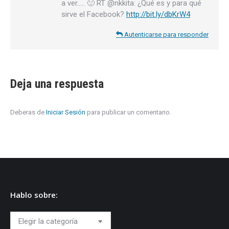
a ver….. 🙂 RT @nkkita: ¿Qué es y para qué
sirve el Facebook?
http://bit.ly/dbKrW4
Autenticarse para responder
Deja una respuesta
Deberas de
Iniciar Sesión
para publicar un comentario.
Hablo sobre:
Hablo