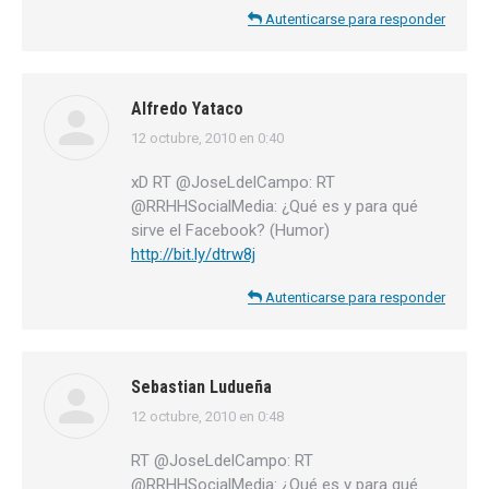
Autenticarse para responder
Alfredo Yataco
12 octubre, 2010 en 0:40
dice:
xD RT @JoseLdelCampo: RT
@RRHHSocialMedia: ¿Qué es y para qué
sirve el Facebook? (Humor)
http://bit.ly/dtrw8j
Autenticarse para responder
Sebastian Ludueña
12 octubre, 2010 en 0:48
dice:
RT @JoseLdelCampo: RT
@RRHHSocialMedia: ¿Qué es y para qué