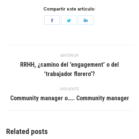
Compartir este artículo:
Share
Share
Share
on
on
on
Facebook
Twitter
LinkedIn
Navegación
ANTERIOR
entre
RRHH, ¿camino del ‘engagement’ o del
Entrada
‘trabajador florero’?
entradas
anterior:
SIGUIENTE
Community manager o….. Community manager
Entrada
siguiente:
Related posts