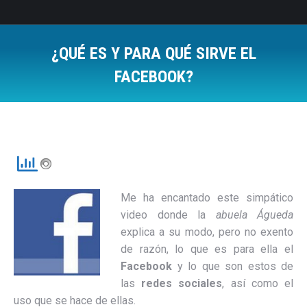
¿QUÉ ES Y PARA QUÉ SIRVE EL
FACEBOOK?
Estás aquí:
Me ha encantado este simpático
video donde la
abuela Águeda
explica a su modo, pero no exento
de razón, lo que es para ella el
Facebook
y lo que son estos de
las
redes sociales
, así como el
uso que se hace de ellas.