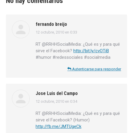
No hay comentarios
fernando breijo
12 octubre, 2010 en 0:33
dice:
RT @RRHHSocialMedia: ¿Qué es y para qué
sirve el Facebook?
http://bit.ly/cvOTiB
#humor #redessociales #socialmedia
Autenticarse para responder
Jose Luis del Campo
12 octubre, 2010 en 0:34
dice:
RT @RRHHSocialMedia: ¿Qué es y para qué
sirve el Facebook? (Humor)
http://fb.me/JMTUgeCk