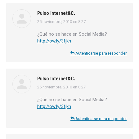
Pulso Internet&C.
25 noviembre, 2010 en 8:27
dice:
¿Qué no se hace en Social Media?
http://ow.ly/3fjkh
Autenticarse para responder
Pulso Internet&C.
25 noviembre, 2010 en 8:27
dice:
¿Qué no se hace en Social Media?
http://ow.ly/3fjkh
Autenticarse para responder