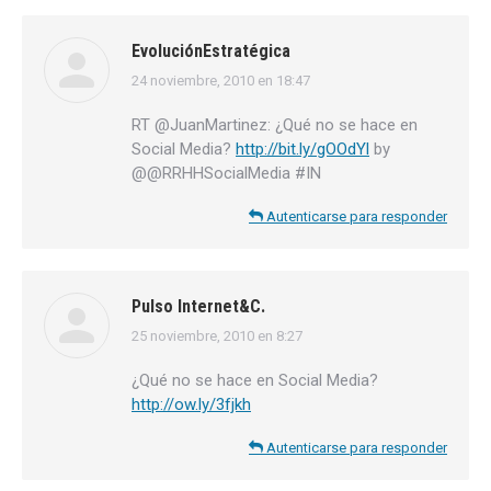
EvoluciónEstratégica
24 noviembre, 2010 en 18:47
dice:
RT @JuanMartinez: ¿Qué no se hace en
Social Media?
http://bit.ly/gOOdYl
by
@@RRHHSocialMedia #IN
Autenticarse para responder
Pulso Internet&C.
25 noviembre, 2010 en 8:27
dice:
¿Qué no se hace en Social Media?
http://ow.ly/3fjkh
Autenticarse para responder