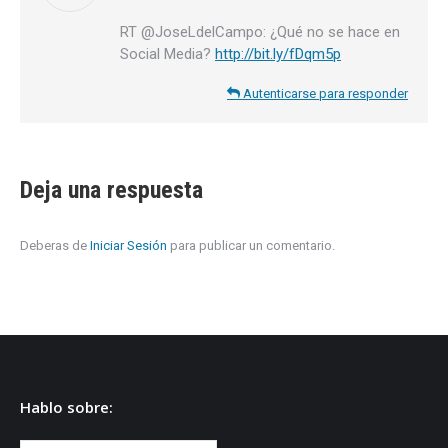
RT @JoseLdelCampo: ¿Qué no se hace en
Social Media?
http://bit.ly/fDqm5p
Autenticarse para responder
Deja una respuesta
Deberas de
Iniciar Sesión
para publicar un comentario.
Hablo sobre: