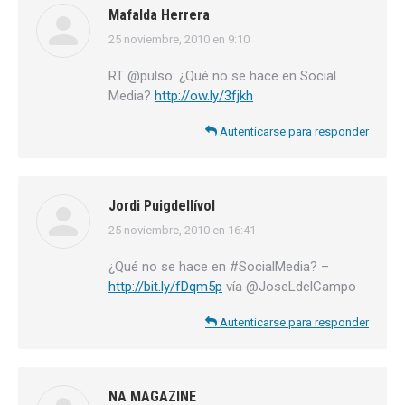
Mafalda Herrera
25 noviembre, 2010 en 9:10
dice:
RT @pulso: ¿Qué no se hace en Social
Media?
http://ow.ly/3fjkh
Autenticarse para responder
Jordi Puigdellívol
25 noviembre, 2010 en 16:41
dice:
¿Qué no se hace en #SocialMedia? –
http://bit.ly/fDqm5p
vía @JoseLdelCampo
Autenticarse para responder
NA MAGAZINE