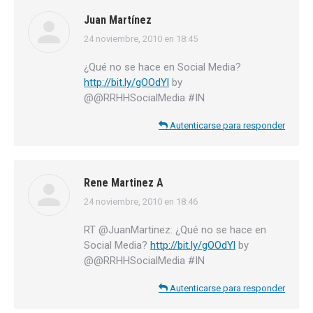
Juan Martínez
24 noviembre, 2010 en 18:45
dice:
¿Qué no se hace en Social Media?
http://bit.ly/gOOdYl
by
@@RRHHSocialMedia #IN
Autenticarse para responder
Rene Martinez A
24 noviembre, 2010 en 18:46
dice:
RT @JuanMartinez: ¿Qué no se hace en
Social Media?
http://bit.ly/gOOdYl
by
@@RRHHSocialMedia #IN
Autenticarse para responder