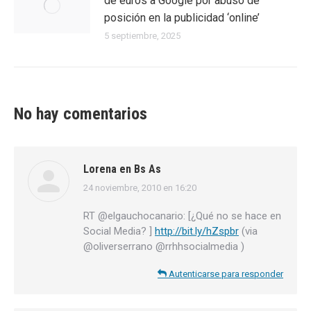
de euros a Google por abuso de
posición en la publicidad ‘online’
5 septiembre, 2025
No hay comentarios
Lorena en Bs As
24 noviembre, 2010 en 16:20
dice:
RT @elgauchocanario: [¿Qué no se hace en
Social Media? ]
http://bit.ly/hZspbr
(via
@oliverserrano @rrhhsocialmedia )
Autenticarse para responder