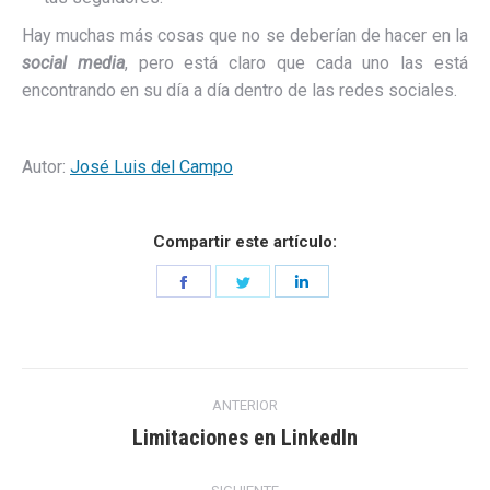
Hay muchas más cosas que no se deberían de hacer en la
social media
, pero está claro que cada uno las está
encontrando en su día a día dentro de las redes sociales.
Autor:
José Luis del Campo
Compartir este artículo:
Share
Share
Share
on
on
on
Facebook
Twitter
LinkedIn
Navegación
ANTERIOR
entre
Limitaciones en LinkedIn
Entrada
anterior:
entradas