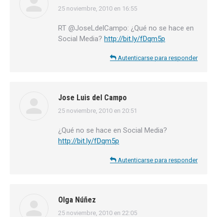
25 noviembre, 2010 en 16:55
dice:
RT @JoseLdelCampo: ¿Qué no se hace en
Social Media?
http://bit.ly/fDqm5p
Autenticarse para responder
Jose Luis del Campo
25 noviembre, 2010 en 20:51
dice:
¿Qué no se hace en Social Media?
http://bit.ly/fDqm5p
Autenticarse para responder
Olga Núñez
25 noviembre, 2010 en 22:05
dice: