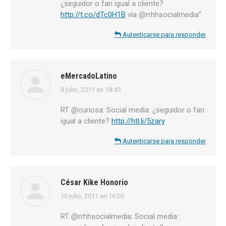
¿seguidor o fan igual a cliente?
http://t.co/dTc0H1B
vía @rrhhsocialmedia”
Autenticarse para responder
eMercadoLatino
8 julio, 2011 en 18:45
dice:
RT @curiosa: Social media: ¿seguidor o fan
igual a cliente?
http://htl.li/5zary
Autenticarse para responder
César Kike Honorio
10 julio, 2011 en 16:05
dice:
RT @rrhhsocialmedia: Social media: