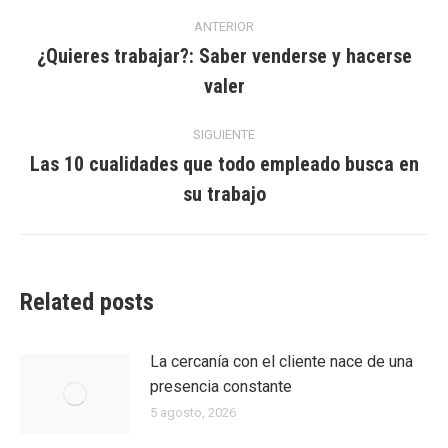
Navegación
ANTERIOR
entre
¿Quieres trabajar?: Saber venderse y hacerse
Entrada
valer
entradas
anterior:
SIGUIENTE
Las 10 cualidades que todo empleado busca en
Entrada
su trabajo
siguiente:
Related posts
La cercanía con el cliente nace de una
presencia constante
5 agosto, 2026