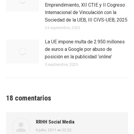
Emprendimiento, XII CTIE y II Cogreso
Internacional de Vinculación con la
Sociedad de la UEB, III CIVS-UEB, 2025
24 septiembre, 2025
La UE impone multa de 2.950 millones
de euros a Google por abuso de
posición en la publicidad ‘online’
5 septiembre, 2025
18 comentarios
RRHH Social Media
6 julio, 2011 en 22:22
dice: