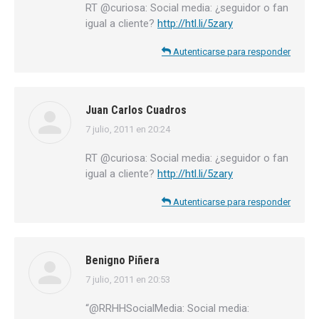
RT @curiosa: Social media: ¿seguidor o fan
igual a cliente?
http://htl.li/5zary
Autenticarse para responder
Juan Carlos Cuadros
7 julio, 2011 en 20:24
dice:
RT @curiosa: Social media: ¿seguidor o fan
igual a cliente?
http://htl.li/5zary
Autenticarse para responder
Benigno Piñera
7 julio, 2011 en 20:53
dice:
“@RRHHSocialMedia: Social media: