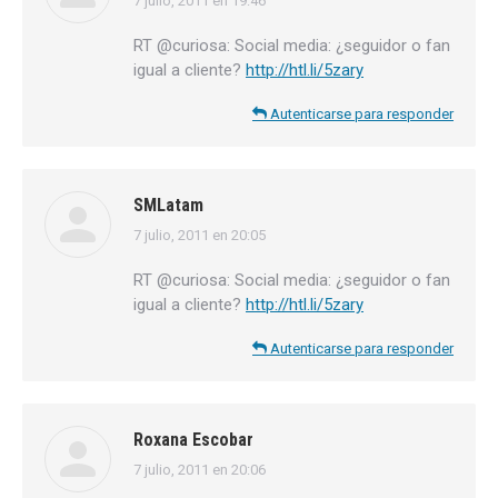
7 julio, 2011 en 19:46
dice:
RT @curiosa: Social media: ¿seguidor o fan
igual a cliente?
http://htl.li/5zary
Autenticarse para responder
SMLatam
7 julio, 2011 en 20:05
dice:
RT @curiosa: Social media: ¿seguidor o fan
igual a cliente?
http://htl.li/5zary
Autenticarse para responder
Roxana Escobar
7 julio, 2011 en 20:06
dice: