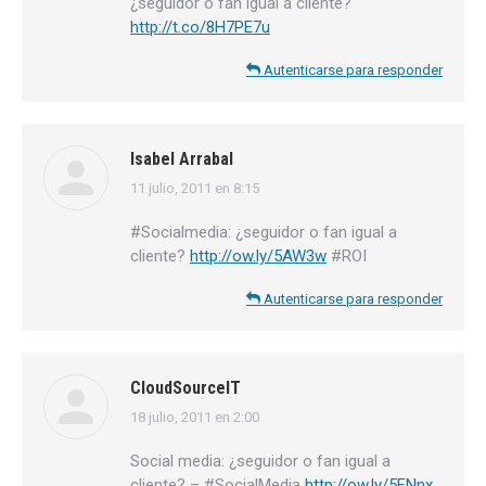
¿seguidor o fan igual a cliente?
http://t.co/8H7PE7u
Autenticarse para responder
Isabel Arrabal
11 julio, 2011 en 8:15
dice:
#Socialmedia: ¿seguidor o fan igual a
cliente?
http://ow.ly/5AW3w
#ROI
Autenticarse para responder
CloudSourceIT
18 julio, 2011 en 2:00
dice:
Social media: ¿seguidor o fan igual a
cliente? – #SocialMedia
http://ow.ly/5FNnx