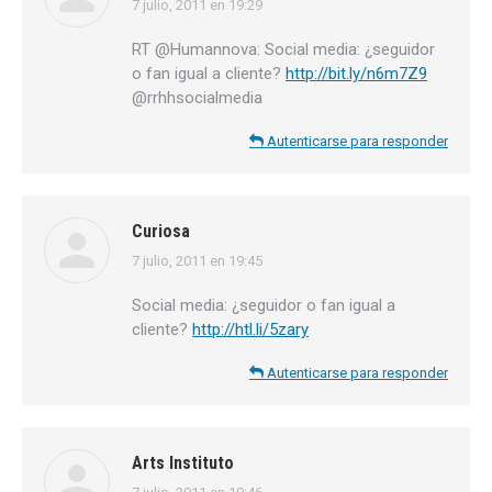
7 julio, 2011 en 19:29
dice:
RT @Humannova: Social media: ¿seguidor
o fan igual a cliente?
http://bit.ly/n6m7Z9
@rrhhsocialmedia
Autenticarse para responder
Curiosa
7 julio, 2011 en 19:45
dice:
Social media: ¿seguidor o fan igual a
cliente?
http://htl.li/5zary
Autenticarse para responder
Arts Instituto