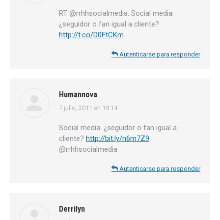
RT @rrhhsocialmedia: Social media:
¿seguidor o fan igual a cliente?
http://t.co/D0FtCKm
Autenticarse para responder
Humannova
7 julio, 2011 en 19:14
dice:
Social media: ¿seguidor o fan igual a
cliente?
http://bit.ly/n6m7Z9
@rrhhsocialmedia
Autenticarse para responder
Derrilyn