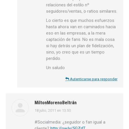
relaciones del estilo nº
seguidores/ventas, o ratios similares.
Lo cierto es que muchos esfuerzos
hasta ahora van en caminados hacia
eso en las empresas, a la mera
captación de fans. No es mala cosa
si hay detrás un plan de fidelización,
sino, yo creo que es un tiempo
perdido.
Un saludo
Autenticarse para responder
MiltonMorenoBeltrán
18 julio, 2011 en 13:50
dice:
#Socialmedia: ¿seguidor o fan igual a
cliente?
http://ow.ly/5GZdT