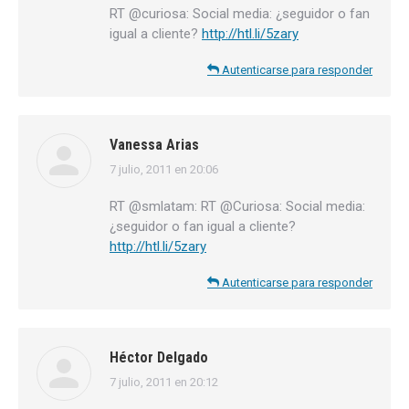
RT @curiosa: Social media: ¿seguidor o fan
igual a cliente?
http://htl.li/5zary
Autenticarse para responder
Vanessa Arias
7 julio, 2011 en 20:06
dice:
RT @smlatam: RT @Curiosa: Social media:
¿seguidor o fan igual a cliente?
http://htl.li/5zary
Autenticarse para responder
Héctor Delgado
7 julio, 2011 en 20:12
dice: