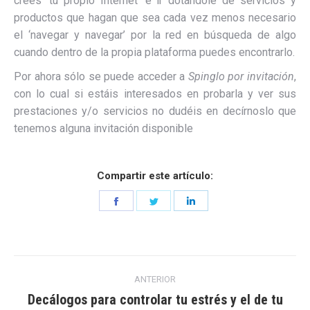
crees ‘tu propio Internet’ e ir dotándole de servicios y
productos que hagan que sea cada vez menos necesario
el ‘navegar y navegar’ por la red en búsqueda de algo
cuando dentro de la propia plataforma puedes encontrarlo.
Por ahora sólo se puede acceder a
Spinglo por invitación
,
con lo cual si estáis interesados en probarla y ver sus
prestaciones y/o servicios no dudéis en decírnoslo que
tenemos alguna invitación disponible
Compartir este artículo:
Share
Share
Share
on
on
on
Facebook
Twitter
LinkedIn
Navegación
ANTERIOR
entre
Decálogos para controlar tu estrés y el de tu