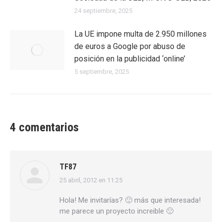
24 septiembre, 2025
La UE impone multa de 2.950 millones
de euros a Google por abuso de
posición en la publicidad ‘online’
5 septiembre, 2025
4 comentarios
TF87
25 abril, 2012 en 11:25
dice:
Hola! Me invitarías? 🙂 más que interesada!
me parece un proyecto increible 🙂