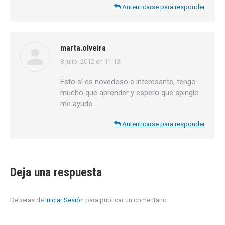
Autenticarse para responder
marta.olveira
8 julio, 2012 en 11:13
dice:
Esto sí es novedoso e interesante, tengo
mucho que aprender y espero que spinglo
me ayude.
Autenticarse para responder
Deja una respuesta
Deberas de
Iniciar Sesión
para publicar un comentario.