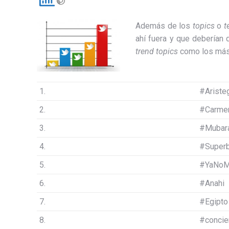
Además de los
topics
o
t
ahí fuera y que deberían 
trend topics
como los más
1.
#Ariste
2.
#Carmen
3.
#Mubar
4.
#Super
5.
#YaNoM
6.
#Anahi
7.
#Egipto
8.
#concie