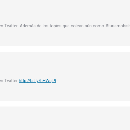
en Twitter: Además de los topics que colean aún como #turismobis
en Twitter
http://bit.ly/hHWqL9