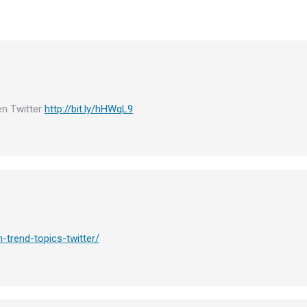
en Twitter
http://bit.ly/hHWqL9
-trend-topics-twitter/