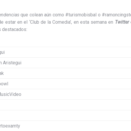
endencias
que colean aún como #turismobisbal o #ramoncingste
de estar en el ‘Club de la Comedia’, en esta semana en
Twitter
 destacados:
gui
 Aristegui
ak
bowl
usicVideo
rtoexamty