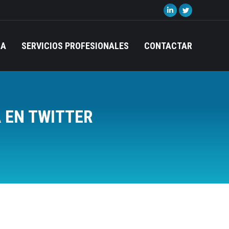
Linkedin
Twitter
page
page
opens
opens
IA
SERVICIOS PROFESIONALES
CONTACTAR
in
in
new
new
window
window
 EN TWITTER