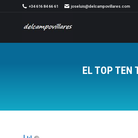
+34 616 84 66 61
joseluis@delcampovillares.com
EL TOP TEN