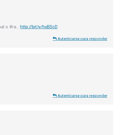
bal o #ra…
http://bit.ly/hxBScD
Autenticarse para responder
Autenticarse para responder