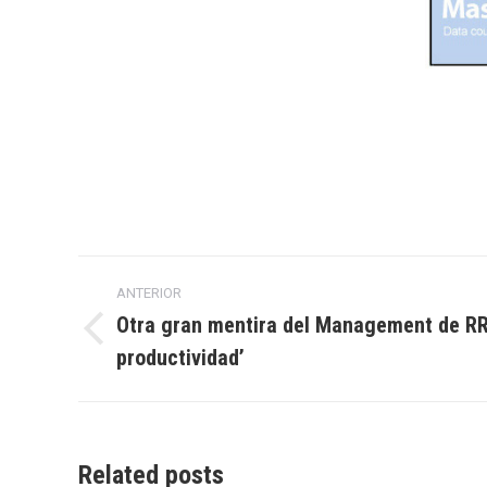
Navegación
ANTERIOR
entre
Otra gran mentira del Management de RRH
Entrada
productividad’
entradas
anterior:
Related posts