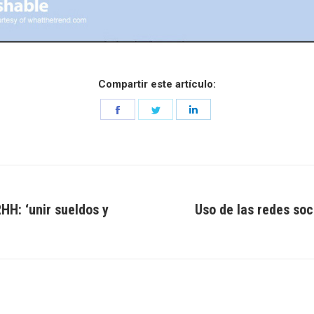
Compartir este artículo:
Share
Share
Share
on
on
on
Facebook
Twitter
LinkedIn
H: ‘unir sueldos y
Uso de las redes so
Entrada
siguiente: