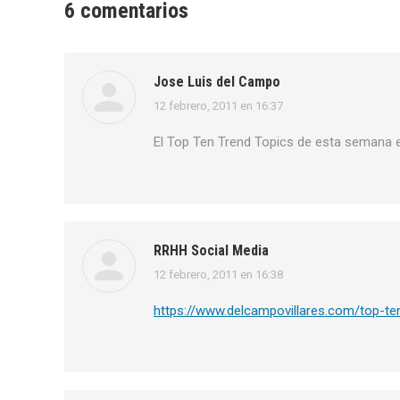
6 comentarios
Jose Luis del Campo
12 febrero, 2011 en 16:37
dice:
El Top Ten Trend Topics de esta semana 
RRHH Social Media
12 febrero, 2011 en 16:38
dice:
https://www.delcampovillares.com/top-ten