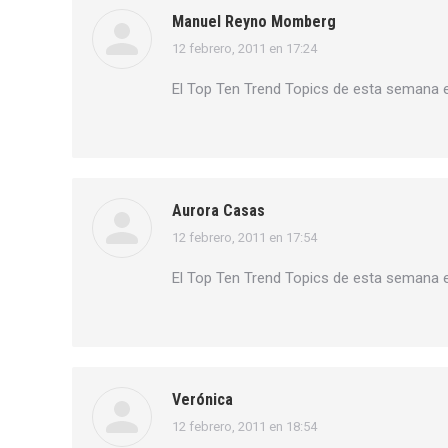
Manuel Reyno Momberg
12 febrero, 2011 en 17:24
dice:
El Top Ten Trend Topics de esta semana 
Aurora Casas
12 febrero, 2011 en 17:54
dice:
El Top Ten Trend Topics de esta semana 
Verónica
12 febrero, 2011 en 18:54
dice: