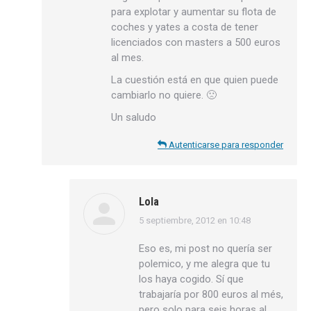
para explotar y aumentar su flota de
coches y yates a costa de tener
licenciados con masters a 500 euros
al mes.
La cuestión está en que quien puede
cambiarlo no quiere. 🙁
Un saludo
Autenticarse para responder
Lola
5 septiembre, 2012 en 10:48
dice:
Eso es, mi post no quería ser
polemico, y me alegra que tu
los haya cogido. Sí que
trabajaría por 800 euros al més,
pero solo para seis horas al