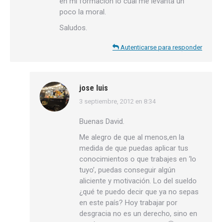
en mi formación lo cual me levanta un
poco la moral.
Saludos.
Autenticarse para responder
jose luis
3 septiembre, 2012 en 8:34
dice:
Buenas David.
Me alegro de que al menos,en la
medida de que puedas aplicar tus
conocimientos o que trabajes en ‘lo
tuyo’, puedas conseguir algún
aliciente y motivación. Lo del sueldo
¿qué te puedo decir que ya no sepas
en este país? Hoy trabajar por
desgracia no es un derecho, sino en