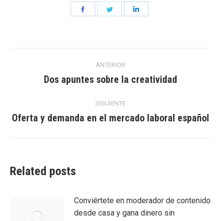
Share
Share
Share
on
on
on
Facebook
Twitter
LinkedIn
Navegación
ANTERIOR
entre
Dos apuntes sobre la creatividad
Entrada
anterior:
entradas
SIGUIENTE
Oferta y demanda en el mercado laboral español
Entrada
siguiente:
Related posts
Conviértete en moderador de contenido
desde casa y gana dinero sin