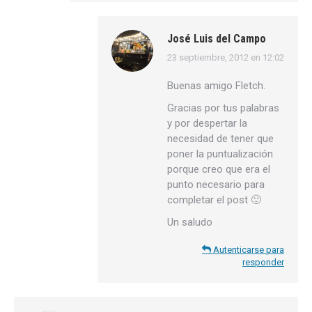
José Luis del Campo
23 septiembre, 2012 en 12:02
dice:
Buenas amigo Fletch.
Gracias por tus palabras
y por despertar la
necesidad de tener que
poner la puntualización
porque creo que era el
punto necesario para
completar el post 🙂
Un saludo
Autenticarse para
responder