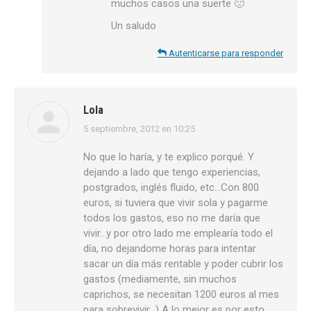
muchos casos una suerte 🙁
Un saludo
Autenticarse para responder
Lola
5 septiembre, 2012 en 10:25
dice:
No que lo haría, y te explico porqué. Y
dejando a lado que tengo experiencias,
postgrados, inglés fluido, etc…Con 800
euros, si tuviera que vivir sola y pagarme
todos los gastos, eso no me daría que
vivir…y por otro lado me emplearía todo el
día, no dejandome horas para intentar
sacar un día más rentable y poder cubrir los
gastos (mediamente, sin muchos
caprichos, se necesitan 1200 euros al mes
para sobrevivir…) A lo mejor es por esto